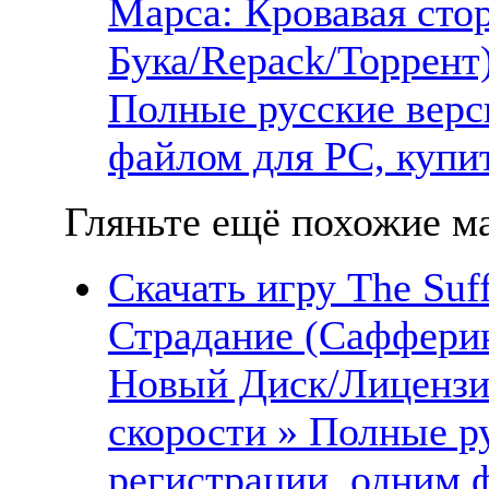
Марса: Кровавая сто
Бука/Repack/Торрент
Полные русские верс
файлом для PC, купит
Гляньте ещё похожие ма
Скачать игру The Suff
Страдание (Сафферин
Новый Диск/Лицензи
скорости » Полные ру
регистрации, одним ф