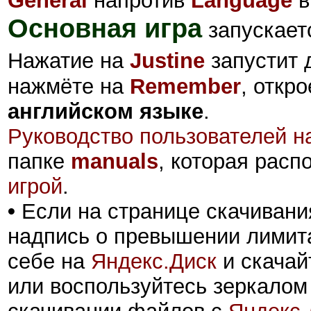
General
напротив
Language
в
Основная игра
запускает
Нажатие на
Justine
запустит 
нажмёте на
Remember
, откр
английском языке
.
Руководство пользователей н
папке
manuals
, которая рас
игрой
.
•
Если на странице скачивани
надпись о превышении лимита
себе на
Яндекс.Диск
и скачай
или воспользуйтесь зеркалом