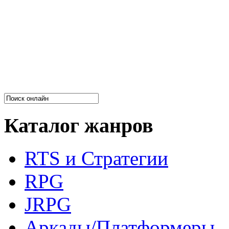
Каталог жанров
RTS и Стратегии
RPG
JRPG
Аркады/Платформеры