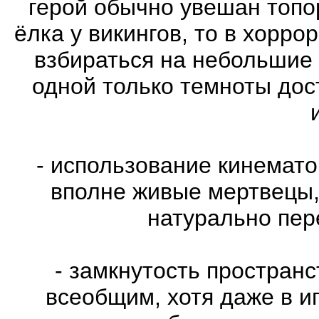
герой обычно увешан топо
ёлка у викингов, то в хорро
взбираться на небольшие
одной только темноты дос
- использование кинемат
вполне живые мертвецы,
натурально пе
- замкнутость пространс
всеобщим, хотя даже в и