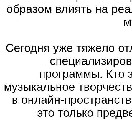
образом влиять на ре
м
Сегодня уже тяжело от
специализиров
программы. Кто з
музыкальное творчеств
в онлайн-пространств
это только предв