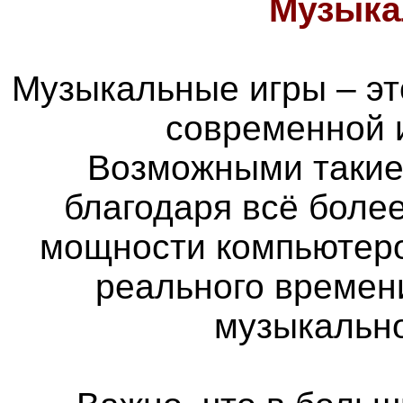
Музыка
Музыкальные игры – эт
современной 
Возможными такие
благодаря всё бол
мощности компьютеро
реального времен
музыкально