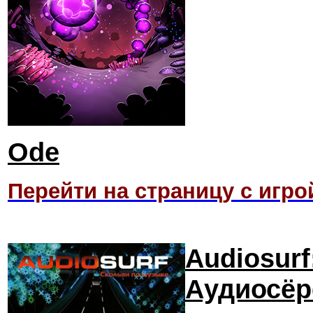
Ode
Перейти на страницу с игро
Audiosurf
Аудиосёр