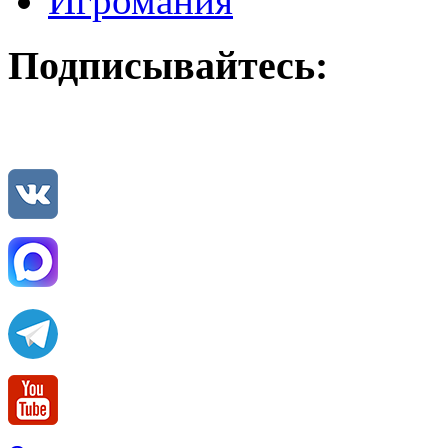
Игромания
Подписывайтесь: