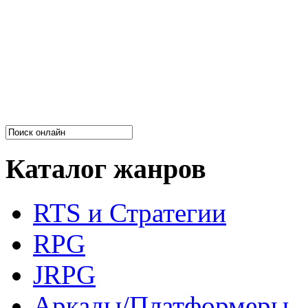
Каталог жанров
RTS и Стратегии
RPG
JRPG
Аркады/Платформеры