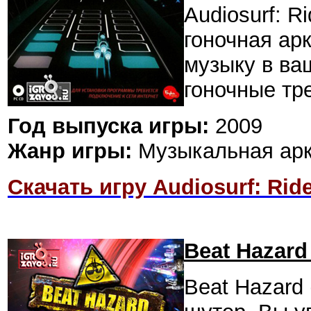
Audiosurf: R
гоночная ар
музыку в ва
гоночные тре
Год выпуска игры:
2009
Жанр игры:
Музыкальная ар
Скачать игру Audiosurf: Rid
Beat Hazard
Beat Hazard 