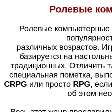
Ролевые ко
Ролевые компьютерные 
популярнос
различных возрастов. Иг
базируется на настольн
традиционных. Отличить т
специальная пометка, вып
CRPG
или просто
RPG
, есл
об этом не
Весь этот жанр прославили