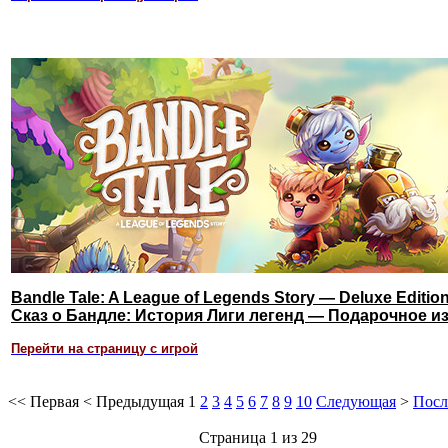
Bandle Tale: A League of Legends Story — Deluxe Editio
Сказ о Бандле: История Лиги легенд — Подарочное и
Перейти на страницу с игрой
<<
Первая
<
Предыдущая
1
2
3
4
5
6
7
8
9
10
Следующая
>
Посл
Страница 1 из 29