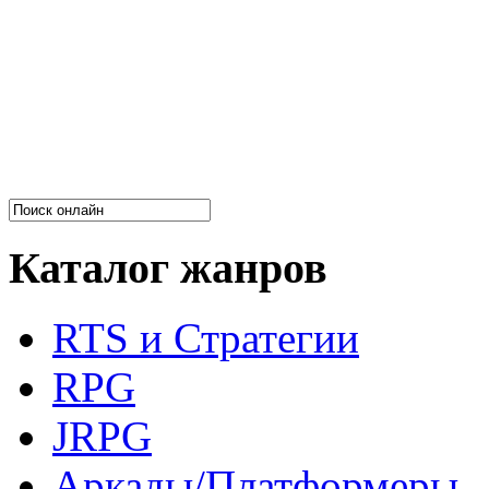
Каталог жанров
RTS и Стратегии
RPG
JRPG
Аркады/Платформеры