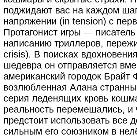
поджидают вас на каждом шаг
напряжении (in tension) с пе
Протагонист игры — писатель 
написанию триллеров, пережив
crisis). В поисках вдохновени
шедевра он отправляется вмес
американский городок Брайт
возлюбленная Алана странным
серия леденящих кровь кошма
реальность перемешались, и 
предстоит использовать все 
сильным его союзником в нелё