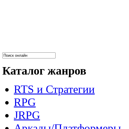
Каталог жанров
RTS и Стратегии
RPG
JRPG
Аркады/Платформеры