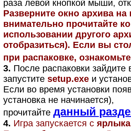
раза левой кнопкой мыши, отк
Разверните окно архива на 
внимательно прочитайте ко
использовании другого арх
отобразиться). Если вы ст
при распаковке, ознакомьте
3.
После распаковки зайдите 
запустите
setup.exe
и установ
Если во время установки поя
установка не начинается),
данный разд
прочитайте
4.
Игра запускается с
ярлыка