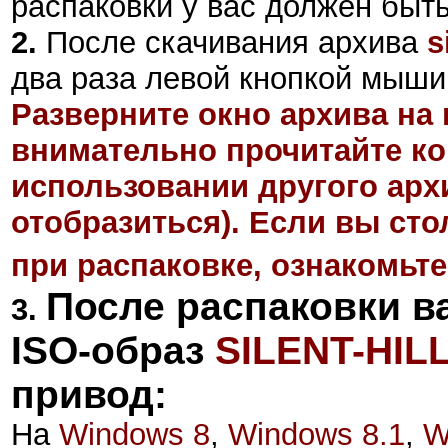
распаковки у вас должен быт
2
.
После скачивания архива
s
два раза левой кнопкой мыши,
Разверните окно архива на 
внимательно прочитайте ко
использовании другого арх
отобразиться). Если вы ст
при распаковке, ознакомьте
После распаковки в
3.
ISO-образ
SILENT-HIL
привод:
На
Windows 8
,
Windows 8.1
,
W