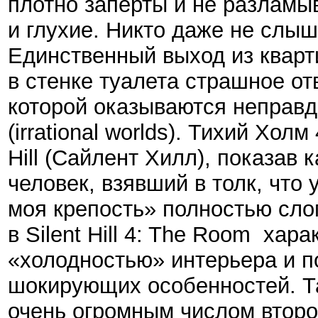
плотно заперты и не разламы
и глухие. Никто даже не слыш
Единственный выход из кварти
в стенке туалета страшное от
которой оказываются неправ
(irrational worlds). Тихий Хол
Hill (Сайлент Хилл), показав
человек, взявший в толк, что
моя крепость» полностью сло
в Silent Hill 4: The Room хар
«холодностью» интерьера и п
шокирующих особенностей. Та
очень огромным числом второ