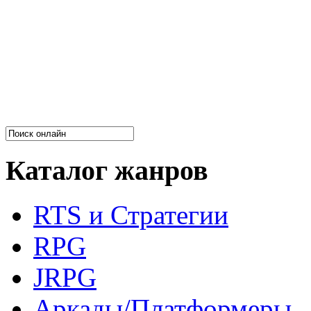
Каталог жанров
RTS и Стратегии
RPG
JRPG
Аркады/Платформеры