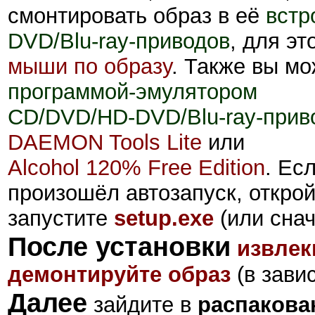
смонтировать образ
в её
встр
DVD/Blu-ray-приводов
, для эт
мыши по образу
. Также вы м
программой-эмулятором
CD/DVD/HD-DVD/Blu-ray-прив
DAEMON Tools Lite
или
Alcohol 120% Free Edition
. Ес
произошёл автозапуск, откро
запустите
setup.exe
(или сна
После установки
извлек
демонтируйте образ
(в зави
Далее
зайдите в
распакова