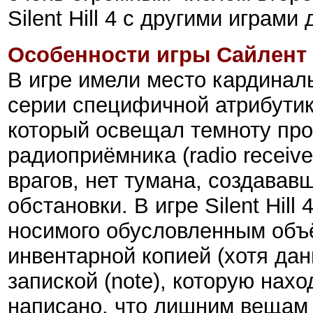
Silent Hill 4 с другими играми
Особенности игры Сайлент 
В игре имели место кардинал
серии специфичной атрибутике
который освещал темноту прос
радиоприёмника (radio receiv
врагов, нет тумана, создава
обстановки. В игре Silent Hil
носимого обусловленным объ
инвентарной копией (хотя да
запиской (note), которую нахо
написано, что лишним вещам 