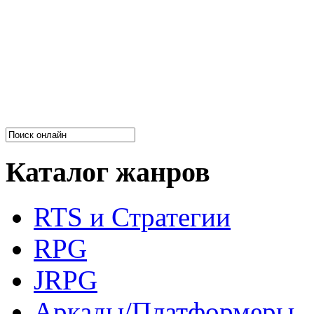
Каталог жанров
RTS и Стратегии
RPG
JRPG
Аркады/Платформеры