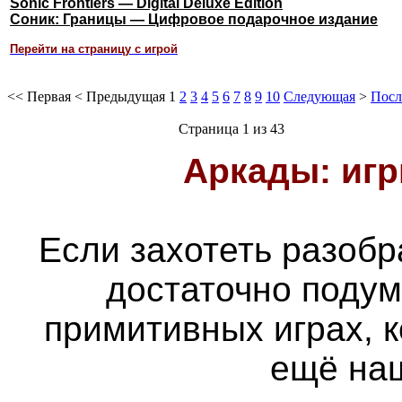
Sonic Frontiers — Digital Deluxe Edition
Соник: Границы — Цифровое подарочное издание
Перейти на страницу с игрой
<<
Первая
<
Предыдущая
1
2
3
4
5
6
7
8
9
10
Следующая
>
Посл
Страница 1 из 43
Аркады: игр
Если захотеть разобра
достаточно подум
примитивных играх, 
ещё наш