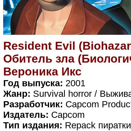
Resident Evil (Biohaza
Обитель зла (Биологич
Вероника Икс
Год выпуска:
2001
Жанр:
Survival horror / Выжи
Разработчик:
Capcom Product
Издатель:
Capcom
Тип издания:
Repack пиратки