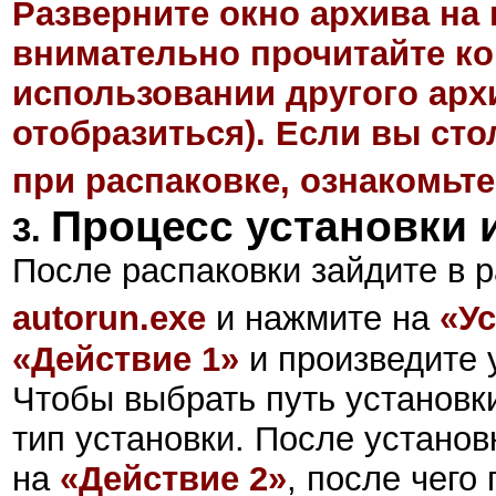
Разверните окно архива на 
внимательно прочитайте ко
использовании другого арх
отобразиться). Если вы ст
при распаковке, ознакомьте
Процесс установки 
3.
После распаковки зайдите в р
autorun.exe
и нажмите на
«У
«
Действие 1
»
и произведите 
Чтобы выбрать путь установк
тип установки. После установ
на
«
Действие 2
»
, после чего