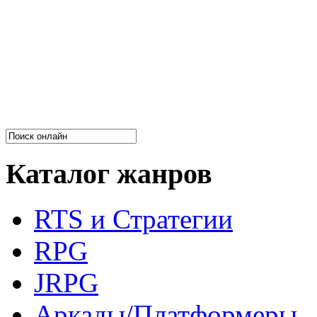
Каталог жанров
RTS и Стратегии
RPG
JRPG
Аркады/Платформеры