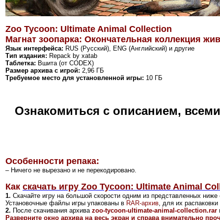
Zoo Tycoon: Ultimate Animal Collection
Магнат зоопарка: Окончательная коллекция жи
Язык интерфейса:
RUS (Русский), ENG (Английский) и другие
Тип издания:
Repack by
xatab
Таблетка:
Вшита (от CODEX)
Размер архива с игрой:
2,96 ГБ
Требуемое место для установленной игры:
10 ГБ
Ознакомиться с описанием, всем
Особенности репака:
– Ничего не вырезано и не перекодировано.
Как
скачать игру Zoo Tycoon: Ultimate Animal Col
1.
Скачайте игру на большой скорости одним из представленных ниже 
Установочные файлы игры упакованы в
RAR-архив
, для их распаковк
2
.
После скачивания архива
zoo-tycoon-ultimate-animal-collection.rar
Разверните окно архива на весь экран и справа внимательно про