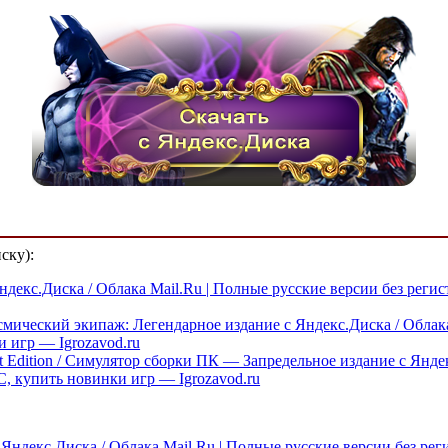
ску):
Яндекс.Диска / Облака Mail.Ru | Полные русские версии без реги
Космический экипаж: Легендарное издание с Яндекс.Диска / Облак
и игр — Igrozavod.ru
t Edition / Симулятор сборки ПК — Запредельное издание с Янде
C, купить новинки игр — Igrozavod.ru
 Яндекс.Диска / Облака Mail.Ru | Полные русские версии без рег