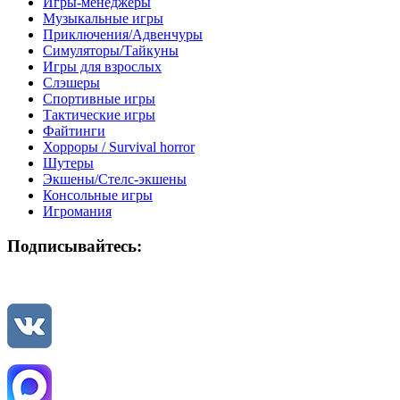
Игры-менеджеры
Музыкальные игры
Приключения/Адвенчуры
Симуляторы/Тайкуны
Игры для взрослых
Слэшеры
Спортивные игры
Тактические игры
Файтинги
Хорроры / Survival horror
Шутеры
Экшены/Стелс-экшены
Консольные игры
Игромания
Подписывайтесь: