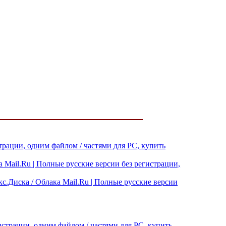
страции, одним файлом / частями для PC, купить
а Mail.Ru | Полные русские версии без регистрации,
кс.Диска / Облака Mail.Ru | Полные русские версии
истрации, одним файлом / частями для PC, купить