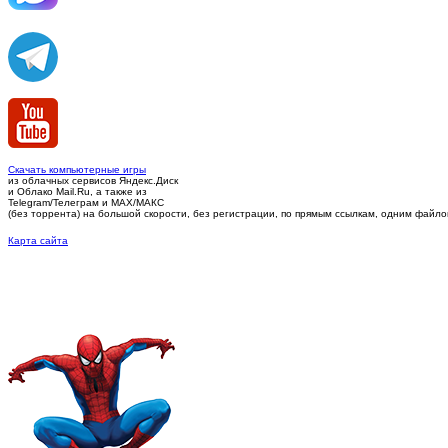
Скачать компьютерные игры
из облачных сервисов Яндекс.Диск
и Облако Mail.Ru, а также из
Telegram/Телеграм
и MAX/МАКС
(без торрента)
на большой скорости, без регистрации, по прямым ссылкам, одним файлом 
Карта сайта