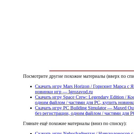
Посмотрите другие похожие материалы (вверх по спи
Скачать игру Mars Horizon / Горизонт Марса с 
новинки игр — Igrozavod.ru
Скачать игру Space Crew: Legendary Edition / 
одним файлом / частями для PC, купить новинк
Скачать игру PC Building Simulator — Maxed Ou
без регистрации, одним файлом / частями для P
Гляньте ещё похожие материалы (вниз по списку):
Скачать игру Nebuchadnezzar / Навуходоносор с