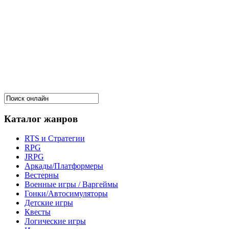
Каталог жанров
RTS и Стратегии
RPG
JRPG
Аркады/Платформеры
Вестерны
Военные игры / Варгеймы
Гонки/Автосимуляторы
Детские игры
Квесты
Логические игры