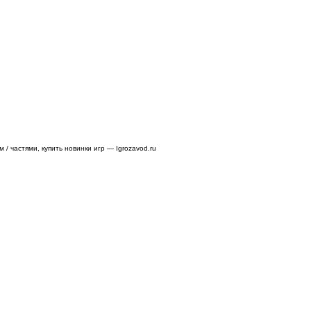
/ частями, купить новинки игр — Igrozavod.ru