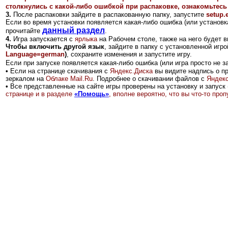
столкнулись с какой-либо ошибкой при распаковке, ознакомьтесь
3.
После распаковки зайдите в распакованную папку, запустите
setup.
Если во время установки появляется какая-либо ошибка (или установка
данный раздел
прочитайте
.
4.
Игра запускается с
ярлыка
на Рабочем столе, также на него будет 
Чтобы включить другой язык
, зайдите в папку с установленной иг
Language=german
)
, сохраните изменения и запустите игру.
Если при запуске появляется какая-либо ошибка (или игра просто не з
•
Если на странице скачивания с
Яндекс.Диск
а
вы видите надпись о п
зеркалом на
Облаке Mail.Ru
.
Подробнее о скачивании файлов с
Яндекс
•
Все представленные на сайте игры проверены на установку и запуск 
странице и в разделе
«Помощь»
, вполне вероятно, что вы что-то пр