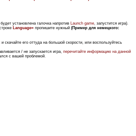
и будет установлена галочка напротив
Launch game
, запустится игра)
.
 строке
Language=
пропишите нужный
(Пример для немецкого:
к
и скачайте его оттуда на большой скорости, или воспользуйтесь
вливается / не запускается игра,
перечитайте информацию на данной
вался с вашей проблемой.