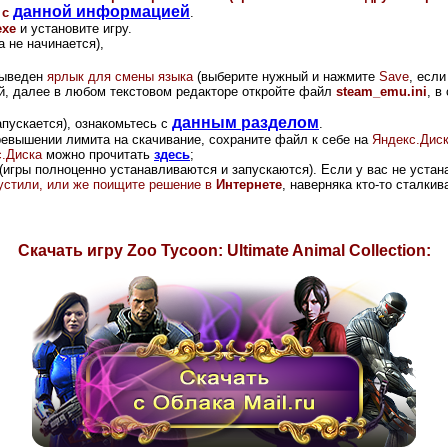
данной информацией
 с
.
exe
и установите игру.
 не начинается),
выведен
ярлык для смены языка
(выберите нужный и нажмите
Save
, есл
рой, далее в любом текстовом редакторе откройте файл
steam_emu.ini
, в
данным разделом
апускается), ознакомьтесь с
.
ревышении лимита на скачивание, сохраните файл к себе на
Яндекс.Дис
.Диска
можно прочитать
здесь
;
(игры полноценно устанавливаются и запускаются). Если у вас не устана
опустили, или же поищите решение в
Интернете
, наверняка кто-то сталки
Скачать игру Zoo Tycoon: Ultimate Animal Collection: