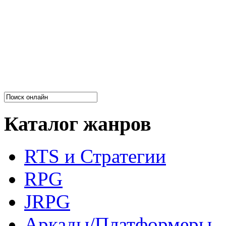
Каталог жанров
RTS и Стратегии
RPG
JRPG
Аркады/Платформеры