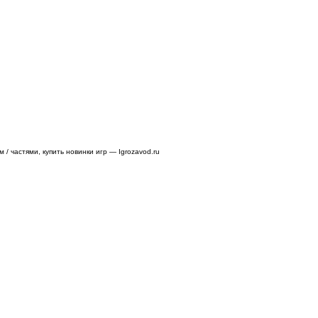
/ частями, купить новинки игр — Igrozavod.ru