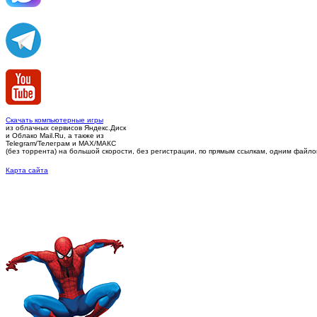
Скачать компьютерные игры
из облачных сервисов Яндекс.Диск
и Облако Mail.Ru, а также из
Telegram/Телеграм
и MAX/МАКС
(без торрента)
на большой скорости, без регистрации, по прямым ссылкам, одним файлом 
Карта сайта