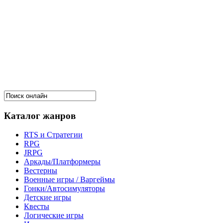
Каталог жанров
RTS и Стратегии
RPG
JRPG
Аркады/Платформеры
Вестерны
Военные игры / Варгеймы
Гонки/Автосимуляторы
Детские игры
Квесты
Логические игры