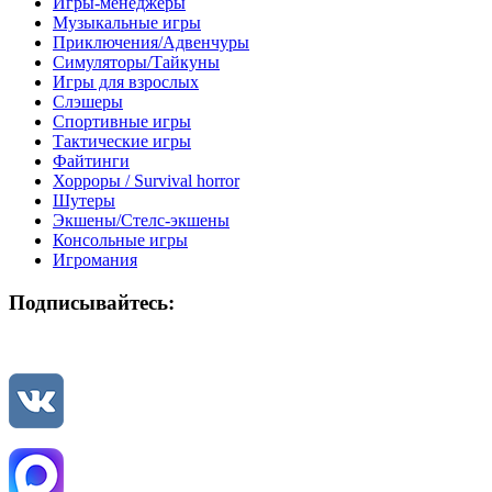
Игры-менеджеры
Музыкальные игры
Приключения/Адвенчуры
Симуляторы/Тайкуны
Игры для взрослых
Слэшеры
Спортивные игры
Тактические игры
Файтинги
Хорроры / Survival horror
Шутеры
Экшены/Стелс-экшены
Консольные игры
Игромания
Подписывайтесь: