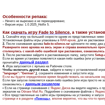
Особенности репака:
– Ничего не вырезано и не перекодировано;
– Версия игры: 1.0.2025_Hotfix 5.
Как
скачать игру Fade to Silence
,
а также установ
1.
Скачайте игру на большой скорости одним из представленных ниже 
Установочные файлы игры упакованы в
RAR-архив
, для их распаковк
2
.
После скачивания архива
fade-to-silence.rar
щёлкните по нему два р
Разверните окно архива на весь экран и справа внимательно про
столкнулись с какой-либо ошибкой при распаковке, ознакомьтесь
3.
После распаковки зайдите в распакованную папку, запустите
Setup.
Если во время установки появляется какая-либо ошибка (или установка
данный раздел
прочитайте
.
4.
Игра запускается с ярлыка на Рабочем столе.
Чтобы включить другой язык
, зайдите в папку с установленной игр
"language": "German",
)
, сохраните изменения и запустите игру.
Если вы будете определённое время бездействовать на начальном эк
Если при запуске появляется какая-либо ошибка (или игра просто не з
данным разделом
ознакомьтесь с
.
•
Если на странице скачивания с
Яндекс.Диск
а
вы видите надпись о п
зеркалом на
Облаке Mail.Ru
.
Подробнее о скачивании файлов с
Яндекс
•
Все представленные на сайте игры проверены на установку и запуск 
странице и в разделе
«Помощь»
, вполне вероятно, что вы что-то пр