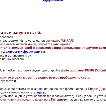
ить и запустить её:
способов.
и у вас должен быть установлен
архиватор WinRAR
.
аза левой кнопкой мыши, откроется окно архива.
читайте комментарий о распаковке (при использовании другого арх
данной информацией
 с
.
exe
и установите игру.
 не начинается),
ой, в любом текстовом редакторе откройте файл
goggame-1986871555.in
ране,
то в один момент увидите резкое прибавление снега
.
апускается),
ревышении лимита на скачивание, сохраните файл к себе на
Яндекс.Дис
.Диска
можно прочитать
здесь
;
(игры полноценно устанавливаются и запускаются). Если у вас не устана
опустили, или же поищите решение в
Интернете
, наверняка кто-то сталки