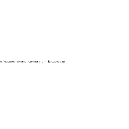
/ частями, купить новинки игр — Igrozavod.ru