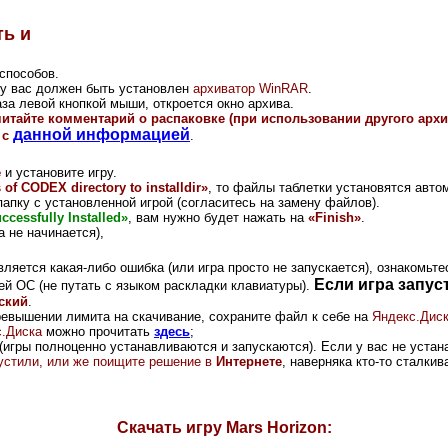
ть и
способов.
и у вас должен быть установлен
архиватор WinRAR
.
за левой кнопкой мыши, откроется окно архива.
читайте комментарий о распаковке (при использовании другого арх
данной информацией
 с
.
e
и установите игру.
of CODEX directory to installdir»
, то файлы таблетки установятся авто
папку с установленной игрой (согласитесь на замену файлов).
ccessfully Installed»
, вам нужно будет нажать на
«Finish»
.
 не начинается),
вляется какая-либо ошибка (или игра просто не запускается), ознакомьте
Если игра запус
ей ОС (не путать с языком раскладки клавиатуры).
ский
.
ревышении лимита на скачивание, сохраните файл к себе на
Яндекс.Дис
.Диска
можно прочитать
здесь
;
(игры полноценно устанавливаются и запускаются). Если у вас не устана
опустили, или же поищите решение в
Интернете
, наверняка кто-то сталки
Скачать игру Mars Horizon: