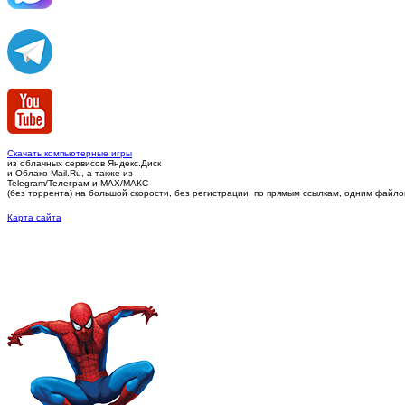
Скачать компьютерные игры
из облачных сервисов Яндекс.Диск
и Облако Mail.Ru, а также из
Telegram/Телеграм
и MAX/МАКС
(без торрента)
на большой скорости, без регистрации, по прямым ссылкам, одним файлом 
Карта сайта