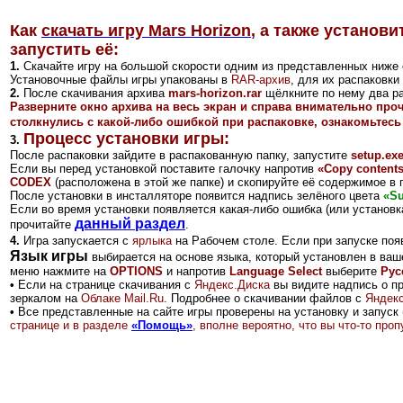
Как
скачать игру Mars Horizon
,
а также установи
запустить её:
1.
Скачайте игру на большой скорости одним из представленных ниже 
Установочные файлы игры упакованы в
RAR-архив
, для их распаковк
2
.
После скачивания архива
mars-horizon.rar
щёлкните по нему два ра
Разверните окно архива на весь экран и справа внимательно про
столкнулись с какой-либо ошибкой при распаковке, ознакомьтесь
Процесс установки игры:
3.
После распаковки зайдите в распакованную папку, запустите
setup.ex
Если вы перед установкой поставите галочку напротив
«Copy contents 
CODEX
(расположена
в этой же папке) и скопируйте её содержимое в 
После установки в инсталляторе появится надпись зелёного цвета
«Su
Если во время установки появляется какая-либо ошибка (или установка
данный раздел
прочитайте
.
4.
Игра запускается с
ярлыка
на Рабочем столе.
Если при запуске поя
Язык игры
выбирается на основе языка, который установлен в ваш
меню нажмите на
OPTIONS
и напротив
Language Select
выберите
Рус
•
Если на странице скачивания с
Яндекс.Диск
а
вы видите надпись о п
зеркалом на
Облаке Mail.Ru
.
Подробнее о скачивании файлов с
Яндекс
•
Все представленные на сайте игры проверены на установку и запуск 
странице и в разделе
«Помощь»
, вполне вероятно, что вы что-то пр