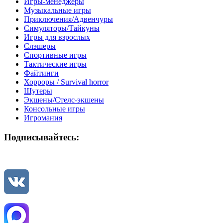
Игры-менеджеры
Музыкальные игры
Приключения/Адвенчуры
Симуляторы/Тайкуны
Игры для взрослых
Слэшеры
Спортивные игры
Тактические игры
Файтинги
Хорроры / Survival horror
Шутеры
Экшены/Стелс-экшены
Консольные игры
Игромания
Подписывайтесь: