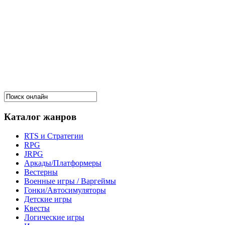
Каталог жанров
RTS и Стратегии
RPG
JRPG
Аркады/Платформеры
Вестерны
Военные игры / Варгеймы
Гонки/Автосимуляторы
Детские игры
Квесты
Логические игры