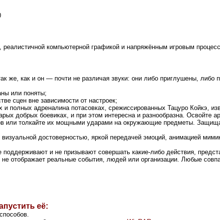
0
 реалистичной компьютерной графикой и напряжённым игровым процессо
так же, как и он — почти не различая звуки: они либо приглушены, либо
аны или поняты;
тве сцен вне зависимости от настроек;
х и полных адреналина потасовках, срежиссированных Тацуро Койкэ, и
старых добрых боевиках, и при этом интересна и разнообразна. Освойте 
иков или толкайте их мощными ударами на окружающие предметы. Защищ
 визуальной достоверностью, яркой передачей эмоций,
анимацией мими
не поддерживают и не призывают совершать какие-либо действия, предст
не отображает реальные события, людей или организации. Любые совп
апустить её:
способов.