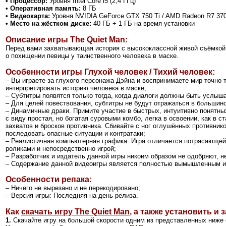
• Процессор:
Уровня Intel Core i5 (2,4 ГГц)
• Оперативная память:
8 ГБ
• Видеокарта:
Уровня NVIDIA GeForce GTX 750 Ti / AMD Radeon R7 37
• Место на жёстком диске:
40 ГБ + 1 ГБ на время установки
Описание игры The Quiet Man:
Перед вами захватывающая история с высококлассной живой съёмкой,
о похищении певицы у таинственного человека в маске.
Особенности игры Глухой человек / Тихий человек:
– Вы играете за глухого персонажа Дэйна и воспринимаете мир точно 
интерпретировать историю человека в маске;
– Субтитры появятся только тогда, когда диалоги должны быть услыш
– Для целей повествования, субтитры не будут отражаться в большинс
– Динамичные драки. Примите участие в быстрых, интуитивно понятны
с виду простая, но богатая суровыми комбо, легка в освоении, как в 
захватов и бросков противника. Сбивайте с ног оглушённых противн
последовать опасные ситуации и контратаки
;
– Реалистичная компьютерная графика. Игра отличается потрясающей
роликами и непосредственно игрой;
– Разработчик и издатель данной игры никоим образом не одобряют, 
– Содержание данной видеоигры является полностью вымышленным и 
Особенности репака:
– Ничего не вырезано и не перекодировано
;
– Версия игры: Последняя на день релиза.
Как
скачать игру The Quiet Man
,
а также установить и з
1.
Скачайте игру на большой скорости одним из представленных ниже 