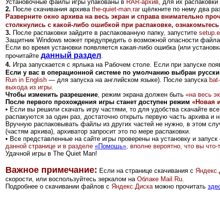
Установочные файлы игры упакованы в
RAR-архив
, для их распаковк
2
.
После скачивания архива
the-quiet-man.rar
щёлкните по нему два раз
Разверните окно архива на весь экран и справа внимательно про
столкнулись с какой-либо ошибкой при распаковке, ознакомьтесь
3.
После распаковки зайдите в распакованную папку, запустите
setup.
Защитник Windows может предупредить о возможной опасности файла
Если во время установки появляется какая-либо ошибка (или установка
данный раздел
прочитайте
.
4.
Игра запускается с ярлыка на Рабочем столе. Если при запуске появ
Если у вас в операционной системе по умолчанию выбран русский 
Run in English
— для запуска на английском языке). После запуска
bat
выхода из игры.
Чтобы изменить разрешение
, режим экрана должен быть
«на весь э
После первого прохождения игры станет доступен режим
«Новая 
•
Если вы решили скачать игру частями, то для удобства скачайте все 
распакуются за один раз, достаточно открыть первую часть архива и н
Вручную распаковывать файлы из других частей не нужно, в этом случ
(частям архива), архиватор запросит это по мере распаковки.
•
Все представленные на сайте игры проверены на установку и запуск 
данной странице и в разделе
«Помощь»
, вполне вероятно, что вы что
Удачной игры в The Quiet Man!
Важное примечание:
Если на странице скачивания с
Яндекс.
скорости, или воспользуйтесь зеркалом на
Облаке Mail.Ru
.
Подробнее о скачивании файлов с
Яндекс.Диска
можно прочитать
зде