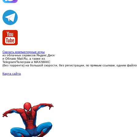
Скачать компьютерные игры
из облачных сервисов Яндекс.Диск
и Облако Mail.Ru, а также из
Telegram/Телеграм
и MAX/МАКС
(без торрента)
на большой скорости, без регистрации, по прямым ссылкам, одним файлом 
Карта сайта