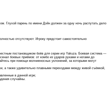
м. Глухой парень по имени Дэйн должен за одну ночь распутать дело
 полностью отсутствуют. Игроку предстоит самостоятельно
звестным постановщиком боёв для серии игр Yakuza. Боевая система —
арсенал боевых приёмов: от комбо из ударов руками и ногами до
айтесь при помощи молниеносных уклонений, за которыми могут
ки,
а также удивительно плавными переходами между живой съёмкой,
авленные в данной игре;
адения случайны.