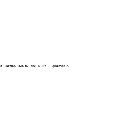
/ частями, купить новинки игр — Igrozavod.ru