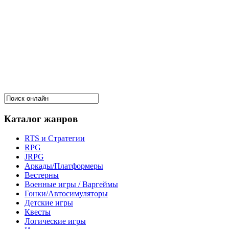
Каталог жанров
RTS и Стратегии
RPG
JRPG
Аркады/Платформеры
Вестерны
Военные игры / Варгеймы
Гонки/Автосимуляторы
Детские игры
Квесты
Логические игры