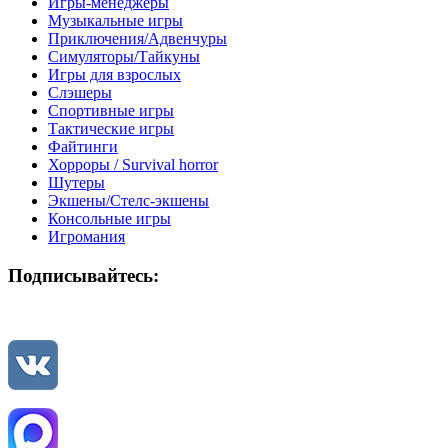
Игры-менеджеры
Музыкальные игры
Приключения/Адвенчуры
Симуляторы/Тайкуны
Игры для взрослых
Слэшеры
Спортивные игры
Тактические игры
Файтинги
Хорроры / Survival horror
Шутеры
Экшены/Стелс-экшены
Консольные игры
Игромания
Подписывайтесь: