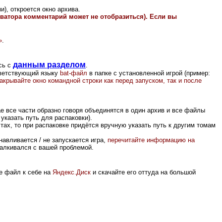
), откроется окно архива.
иватора комментарий может не отобразиться). Если вы
»
.
данным разделом
сь с
.
тветствующий языку
bat-файл
в папке с установленной игрой (пример:
акрывайте окно командной строки как перед запуском, так и после
ае все части образно говоря объединятся в один архив и все файлы
указать путь для распаковки).
ах, то при распаковке придётся вручную указать путь к другим томам
авливается / не запускается игра,
перечитайте информацию на
сталкивался с вашей проблемой.
е файл к себе на
Яндекс.Диск
и скачайте его оттуда на большой