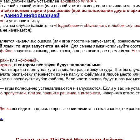
и у вас должен быть установлен
архиватор WinRAR
.
а левой кнопкой мыши (или первой части архива, если скачивали частями
читайте комментарий о распаковке (при использовании другого арх
данной информацией
 с
.
exe
и установите игру.
, в этом случае нажмите на
«Подробнее»
и
«Выполнить в любом случае
 не начинается),
ляется какая-либо ошибка (или игра просто не запускается), ознакомьте
язык, то игра запустится на нём.
Для смены языка используйте соо
-файла
запустится командная строка, а через некоторое время игра.
Не з
кран»
или
«оконный
».
игра+»
, в котором все звуки будут полноценными.
части архива в одну папку и начинайте распаковку оттуда. В этом случ
ачать распаковку (перенести из неё папку с файлами в любое место или 
ае вы распакуете дубли файлов. Если части архива будут в разных мест
— игры полноценно устанавливаются и запускаются. Если у вас не устан
-то пропустили, или же поищите решение в интернете
, наверняка кто-то 
Диск
а
вы видите надпись о превышении лимита на скачивание, сохранит
сь
.
Скачать игру The Quiet Man одним файлом: