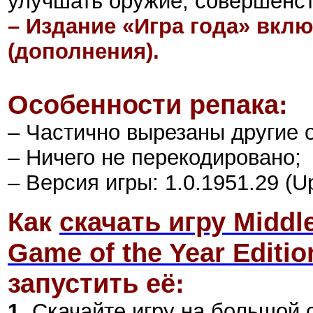
улучшать оружие, совершенст
– Издание «Игра года» вклю
(дополнения).
Особенности репака:
– Частично вырезаны другие о
– Ничего не перекодировано;
– Версия игры: 1.0.1951.29 (Up
Как
скачать игру Middl
Game of the Year Editio
запустить её:
1.
Скачайте игру на большой 