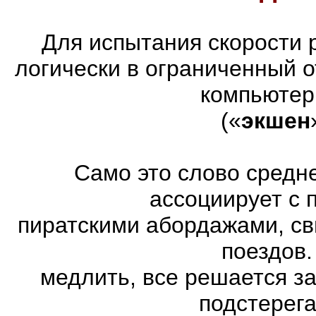
Для испытания скорости 
логически в ограниченный 
компьютер
(«
экшен
Само это слово средн
ассоциирует с 
пиратскими абордажами, св
поездов.
медлить, все решается з
подстерег