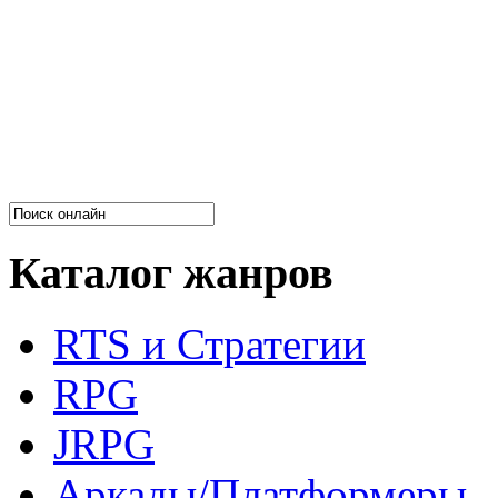
Каталог жанров
RTS и Стратегии
RPG
JRPG
Аркады/Платформеры