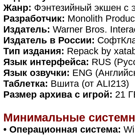
Жанр:
Фэнтезийный экшен с 
Разработчик:
Monolith Produc
Издатель:
Warner Bros. Intera
Издатель в России:
СофтКл
Тип издания:
Repack by xata
Язык интерфейса:
RUS (Русс
Язык озвучки:
ENG (Английс
Таблетка:
Вшита (от ALI213)
Размер архива с игрой:
21 Г
Минимальные системн
• Операционная система:
Win