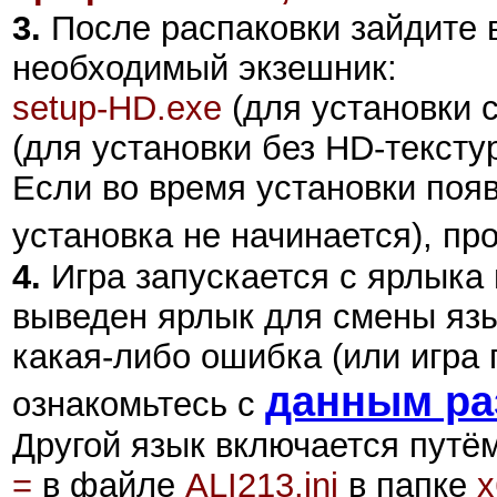
3.
После распаковки зайдите 
необходимый экзешник:
setup-HD.exe
(для установки с
(для установки без HD-текстур
Если во время установки поя
установка не начинается), пр
4.
Игра запускается с ярлыка 
выведен ярлык для смены язы
какая-либо ошибка (или игра 
данным ра
ознакомьтесь с
Другой язык включается путё
=
в файле
ALI213.ini
в папке
x