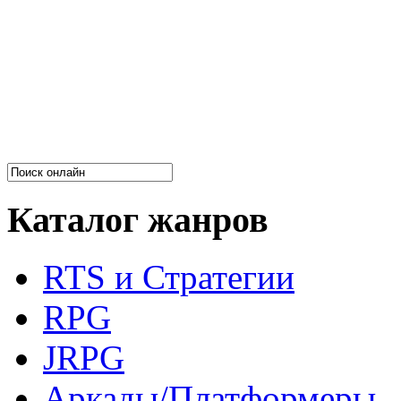
Каталог жанров
RTS и Стратегии
RPG
JRPG
Аркады/Платформеры