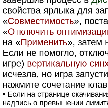
свойства ярлыка для зап
«
Совместимость
», пост
«
Отключить оптимизацию
на «
Применить
», затем 
Если не помогло, отключ
игре)
вертикальную син
исчезла, но игра запуст
нажмите сочетание кла
•
Если на странице скачивани
надпись о превышении лимита