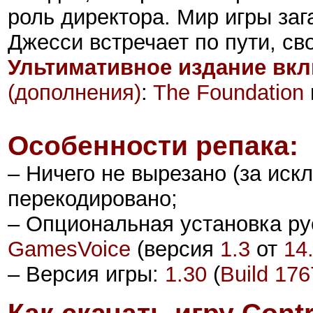
роль директора. Мир игры заг
Джесси встречает по пути, св
Ультимативное издание вкл
(дополнения)
:
The Foundation
Особенности репака:
– Ничего не вырезано (за иск
перекодировано;
– Опциональная установка ру
GamesVoice
(версия
1.3
от
14
– Версия игры:
1.30
(
Build 17