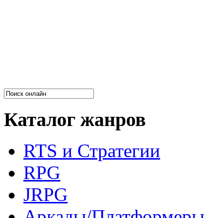
Каталог жанров
RTS и Стратегии
RPG
JRPG
Аркады/Платформеры