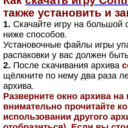
Как
скачать игру Contro
также установить и за
1.
Скачайте игру на большой 
ниже способов.
Установочные файлы игры уп
распаковки у вас должен быт
2
.
После скачивания архива
c
щёлкните по нему два раза л
архива.
Разверните окно архива на 
внимательно прочитайте ко
использовании другого арх
отобразиться). Если вы ст