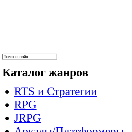
Каталог жанров
RTS и Стратегии
RPG
JRPG
Аркады/Платформеры