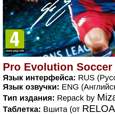
Pro Evolution Soccer
Язык интерфейса:
RUS (Рус
Язык озвучки:
ENG (Английс
Miz
Тип издания:
Repack by
RELO
Таблетка:
Вшита (от