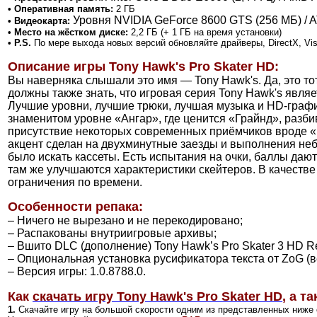
• Оперативная память:
2 ГБ
Уровня NVIDIA GeForce 8600 GTS (256 МБ) / 
• Видеокарта:
• Место на жёстком диске:
2,2 ГБ (+ 1 ГБ на время установки)
• P.S.
По мере выхода новых версий обновляйте драйверы, DirectX, Vi
Описание игры
Tony Hawk's Pro Skater HD
:
Вы наверняка слышали это имя — Tony Hawk's. Да, это то
должны также знать, что игровая серия Tony Hawk's явля
Лучшие уровни, лучшие трюки, лучшая музыка и HD-график
знаменитом уровне «Ангар», где ценится «Грайнд», разби
присутствие некоторых современных приёмчиков вроде «Re
акцент сделан на двухминутные заезды и выполнения не
было искать кассеты. Есть испытания на очки, баллы да
там же улучшаются характеристики скейтеров. В качеств
ограничения по времени.
Особенности репака:
– Ничего не вырезано и не перекодировано;
– Распакованы внутриигровые архивы;
– Вшито DLC (дополнение) Tony Hawk’s Pro Skater 3 HD Re
– Опциональная установка русификатора текста от ZoG (ве
– Версия игры: 1.0.8788.0.
Как
скачать игру Tony Hawk's Pro Skater HD
,
а та
1.
Скачайте игру на большой скорости одним из представленных ниже 