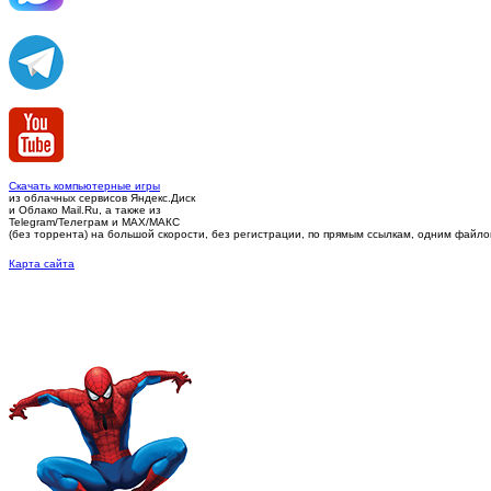
Скачать компьютерные игры
из облачных сервисов Яндекс.Диск
и Облако Mail.Ru, а также из
Telegram/Телеграм
и MAX/МАКС
(без торрента)
на большой скорости, без регистрации, по прямым ссылкам, одним файлом 
Карта сайта