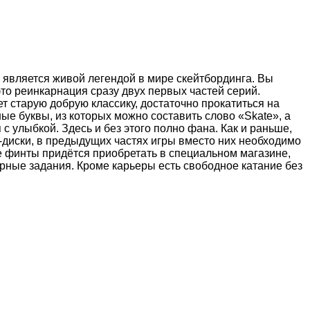
и является живой легендой в мире скейтбординга. Вы
это реинкарнация сразу двух первых частей серий.
т старую добрую классику, достаточно прокатиться на
ые буквы, из которых можно составить слово «Skate», а
 улыбкой. Здесь и без этого полно фана. Как и раньше,
диски, в предыдущих частях игры вместо них необходимо
е финты придётся приобретать в специальном магазине,
рные задания. Кроме карьеры есть свободное катание без