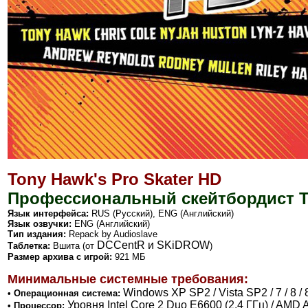
Tony Hawk's Pro Skater HD
Профессиональный скейтбордист Т
Язык интерфейса:
RUS (Русский),
ENG (Английский)
Язык озвучки:
ENG (Английский)
Тип издания:
Repack by
Audioslave
DCCentR и SKiDROW
Таблетка:
Вшита (от
)
Размер архива с игрой:
921 МБ
Минимальные системные требования:
Windows XP SP2 / Vista SP2 / 7 / 8 / 8
• Операционная система:
Уровня Intel Core 2 Duo E6600 (2,4 ГГц) / AMD A
• Процессор: