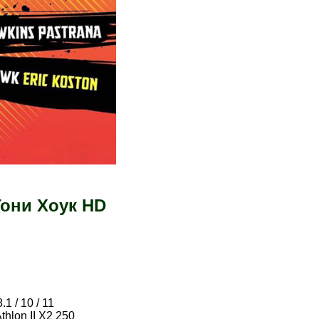
они Хоук HD
.1 / 10 / 11
thlon II X2 250