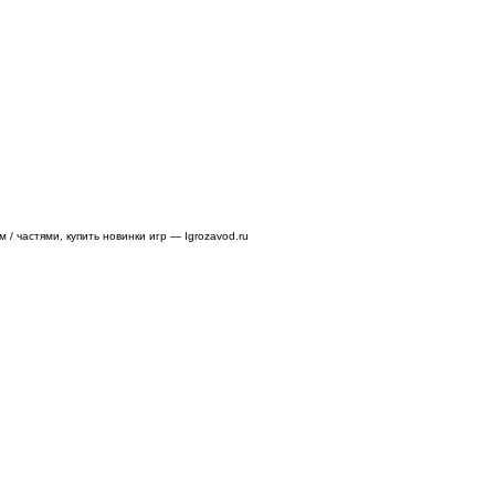
/ частями, купить новинки игр — Igrozavod.ru