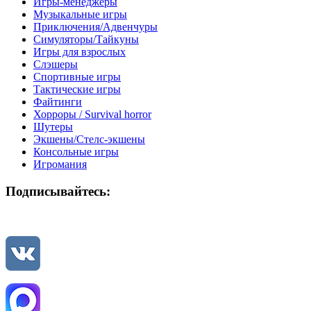
Игры-менеджеры
Музыкальные игры
Приключения/Адвенчуры
Симуляторы/Тайкуны
Игры для взрослых
Слэшеры
Спортивные игры
Тактические игры
Файтинги
Хорроры / Survival horror
Шутеры
Экшены/Стелс-экшены
Консольные игры
Игромания
Подписывайтесь: