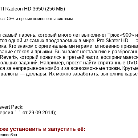
ATI Radeon HD 3650 (256 МБ)
sual C++ и прочие компоненты системы.
т самый парень, который много лет выполняет Трюк «900» 
ется одной из самых продаваемых в мире. Pro Skater HD — 
а. Кто знаком с оригинальными играми, мгновенно признае
вание стёкол и прыжки. Вызывают ностальгию и разбросанн
vert», который появился в третьей части, воспринимается с
больших заданий. Например, просят найти спрятанные DVD-
ются за непрерывное комбо и за всевозможные трюки. Круты
е валюты — доллары. Их можно заработать, выполнив карье
vert Pack;
рсия 1.1 от 29.09.2014);
кже установить и запустить её:
способов.