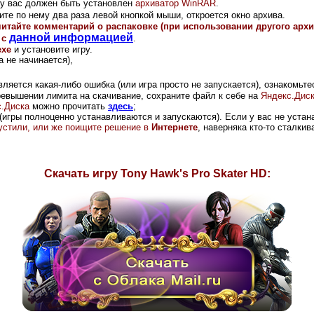
и у вас должен быть установлен
архиватор WinRAR
.
те по нему два раза левой кнопкой мыши, откроется окно архива.
читайте комментарий о распаковке (при использовании другого арх
данной информацией
 с
.
exe
и установите игру.
 не начинается),
вляется какая-либо ошибка (или игра просто не запускается), ознакомьте
ревышении лимита на скачивание, сохраните файл к себе на
Яндекс.Дис
.Диска
можно прочитать
здесь
;
(игры полноценно устанавливаются и запускаются). Если у вас не устана
опустили, или же поищите решение в
Интернете
, наверняка кто-то сталки
Скачать игру
Tony Hawk's Pro Skater HD
: