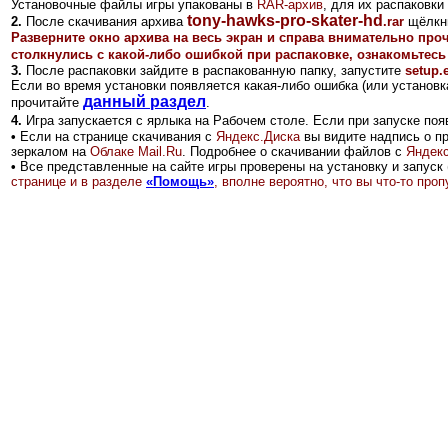
Установочные файлы игры упакованы в
RAR-архив
, для их распаковк
tony-hawks-pro-skater-hd
2
.
После скачивания архива
.rar
щёлкни
Разверните окно архива на весь экран и справа внимательно про
столкнулись с какой-либо ошибкой при распаковке, ознакомьтесь
3.
После распаковки зайдите в распакованную папку, запустите
setup.
Если во время установки появляется какая-либо ошибка (или установка
данный раздел
прочитайте
.
4.
Игра запускается с ярлыка на Рабочем столе.
Если при запуске поя
•
Если на странице скачивания с
Яндекс.Диск
а
вы видите надпись о п
зеркалом на
Облаке Mail.Ru
.
Подробнее о скачивании файлов с
Яндекс
•
Все представленные на сайте игры проверены на установку и запуск 
странице и в разделе
«Помощь»
, вполне вероятно, что вы что-то пр