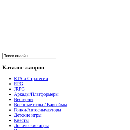
Каталог жанров
RTS и Стратегии
RPG
JRPG
Аркады/Платформеры
Вестерны
Военные игры / Варгеймы
Гонки/Автосимуляторы
Детские игры
Квесты
Логические игры