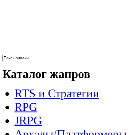
Каталог жанров
RTS и Стратегии
RPG
JRPG
Аркады/Платформеры