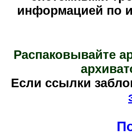
информацией по и
Распаковывайте а
архиват
Е
сли ссылки забл
П