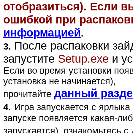
отобразиться)
. Если в
ошибкой при распаковк
информацией
.
После распаковки зайд
3.
запустите
Setup.exe
и ус
Если во время установки поя
установка не начинается),
данный разд
прочитайте
4.
Игра запускается с ярлыка
запуске появляется какая-либ
запускается), ознакомьтесь с