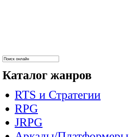
Каталог жанров
RTS и Стратегии
RPG
JRPG
Аркады/Платформеры