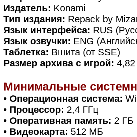
Издатель:
Konami
Тип издания:
Repack by Miza
Язык интерфейса:
RUS (Русс
Язык озвучки:
ENG (Английс
Таблетка:
Вшита (от SSE)
Размер архива с игрой:
4,82
Минимальные системн
• Операционная система:
Win
• Процессор:
2,4 ГГц
• Оперативная память:
2 ГБ
• Видеокарта:
512 МБ