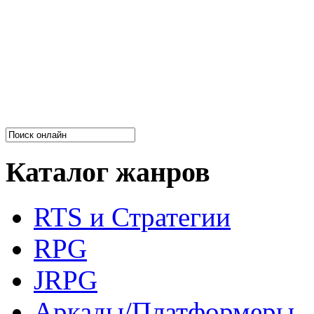
Каталог жанров
RTS и Стратегии
RPG
JRPG
Аркады/Платформеры