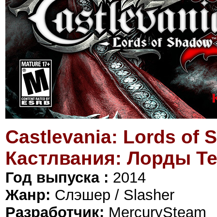
Castlevania: Lords of 
Кастлвания: Лорды Те
Год выпуска
:
2014
Жанр:
Слэшер / Slasher
Разработчик:
MercurySteam