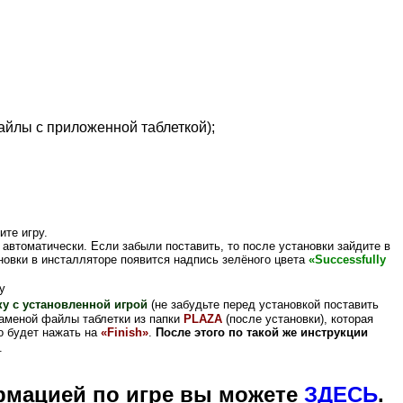
йлы с приложенной таблеткой)
;
ите игру.
 автоматически. Если забыли поставить, то после установки зайдите в
новки в инсталляторе появится надпись зелёного цвета
«Successfully
у
ку с установленной игрой
(не забудьте перед установкой поставить
аменой файлы таблетки из папки
PLAZA
(после установки), которая
 будет нажать на
«Finish»
.
После этого по такой же инструкции
.
рмацией по игре вы можете
ЗДЕСЬ
.