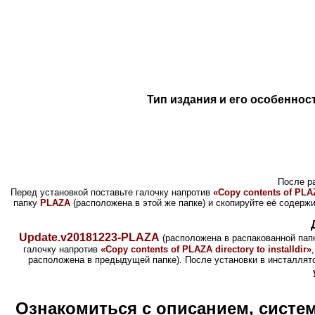
Тип издания и его особеннос
После р
Перед установкой поставьте галочку напротив
«Copy contents of PLAZA
папку
PLAZA
(расположена в этой же папке) и скопируйте её содерж
Update.v20181223-PLAZA
(расположена в распакованной папк
галочку напротив
«Copy contents of PLAZA directory to installdir»
расположена в предыдущей папке). После установки в инсталлято
Ознакомиться с описанием, систе