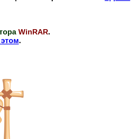
тора
WinRAR
.
 этом
.