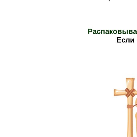
Распаковыва
Е
сли