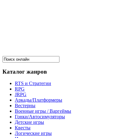
Каталог жанров
RTS и Стратегии
RPG
JRPG
Аркады/Платформеры
Вестерны
Военные игры / Варгеймы
Гонки/Автосимуляторы
Детские игры
Квесты
Логические игры