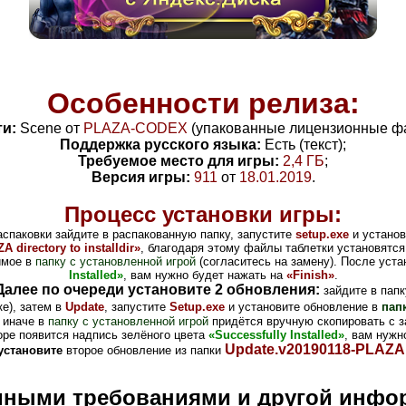
Особенности релиза:
ти:
Scene от
PLAZA-CODEX
(упакованные лицензионные фа
Поддержка русского языка:
Есть (текст);
Требуемое место для игры:
2,4 ГБ
;
Версия игры:
911
от
18.01.2019
.
Процесс установки игры:
аспаковки зайдите в распакованную папку, запустите
setup.exe
и установ
 directory to installdir»
, благодаря этому файлы таблетки установятся
имое в
папку с установленной игрой
(согласитесь на замену). После уста
Installed»
, вам нужно будет нажать на
«Finish»
.
Далее по очереди установите 2 обновления:
зайдите в папк
е), затем в
Update
, запустите
Setup.exe
и установите обновление в
пап
, иначе в
папку с установленной игрой
придётся вручную скопировать с з
ре появится надпись зелёного цвета
«Successfully Installed»
,
вам нужно
Update.v20190118-PLAZA
установите
второе обновление из папки
мными требованиями и другой инфо