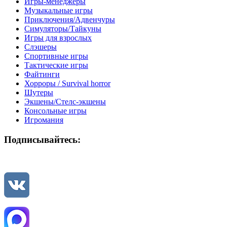
Игры-менеджеры
Музыкальные игры
Приключения/Адвенчуры
Симуляторы/Тайкуны
Игры для взрослых
Слэшеры
Спортивные игры
Тактические игры
Файтинги
Хорроры / Survival horror
Шутеры
Экшены/Стелс-экшены
Консольные игры
Игромания
Подписывайтесь: