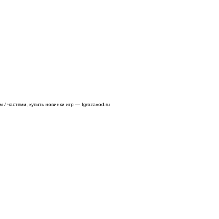
/ частями, купить новинки игр — Igrozavod.ru