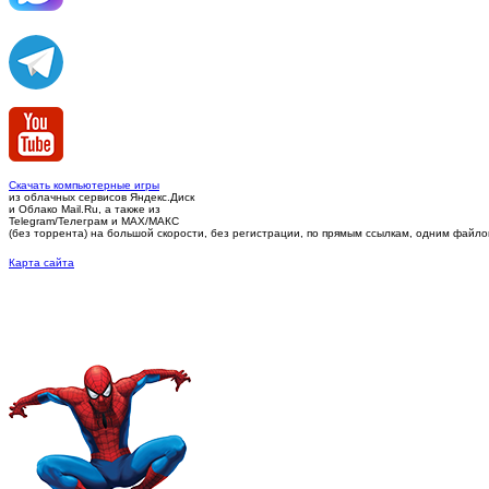
Скачать компьютерные игры
из облачных сервисов Яндекс.Диск
и Облако Mail.Ru, а также из
Telegram/Телеграм
и MAX/МАКС
(без торрента)
на большой скорости, без регистрации, по прямым ссылкам, одним файлом 
Карта сайта