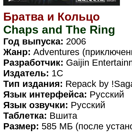
Братва и Кольцо
Chaps and The Ring
Год выпуска:
2006
Жанр:
Adventures (приключен
Разработчик:
Gaijin Entertain
Издатель:
1С
Тип издания:
Repack by !Saga
Язык интерфейса:
Русский
Язык озвучки:
Русский
Таблетка:
Вшита
Размер:
585 МБ (после устано