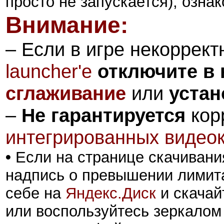
просто не запускается), ознак
Внимание:
–
Если в игре некоррект
launcher'е
отключите в 
сглаживание
или
устан
–
Не гарантируется
кор
интегрированных видео
•
Если на странице скачивани
надпись о превышении лимита
себе на
Яндекс.Диск
и скачай
или воспользуйтесь зеркалом