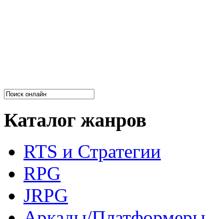
Каталог жанров
RTS и Стратегии
RPG
JRPG
Аркады/Платформеры