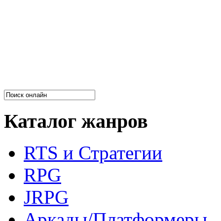
Каталог жанров
RTS и Стратегии
RPG
JRPG
Аркады/Платформеры