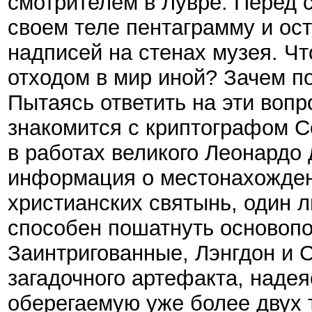
смотрителем в Лувре. Перед 
своем теле пентаграмму и ос
надписей на стенах музея. Чт
отходом в мир иной? Зачем п
Пытаясь ответить на эти вопр
знакомится с криптографом Со
в работах великого Леонардо
информация о местонахожден
христианских святынь, один 
способен пошатнуть основоп
Заинтригованные, Лэнгдон и 
загадочного артефакта, надея
оберегаемую уже более двух т