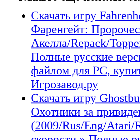
Скачать игру Fahrenhe
Фаренгейт: Пророчес
Акелла/Repack/Торре
Полные русские верс
файлом для PC, купит
Игрозавод.ру
Скачать игру Ghostbu
Охотники за привиде
(2009/Rus/Eng/Atari/
скорости » Полные ру