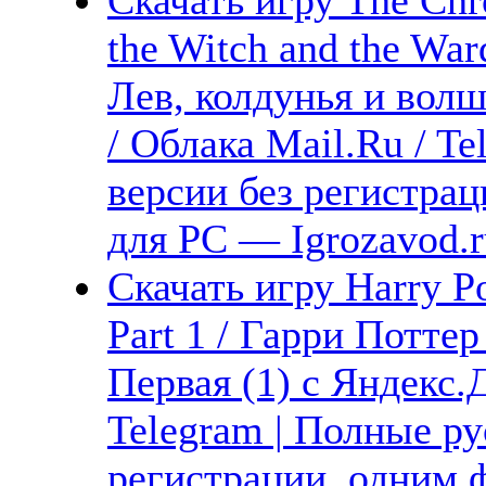
the Witch and the Wa
Лев, колдунья и вол
/ Облака Mail.Ru / T
версии без регистрац
для PC — Igrozavod.r
Скачать игру Harry Po
Part 1 / Гарри Потте
Первая (1) с Яндекс.
Telegram | Полные ру
регистрации, одним ф