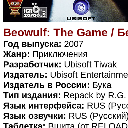
Beowulf: The Game / 
Год выпуска:
2007
Жанр:
Приключения
Разработчик:
Ubisoft Tiwak
Издатель:
Ubisoft Entertainme
Издатель в России:
Бука
Тип издания:
Repack by R.G.
Язык интерфейса:
RUS (Русс
Язык озвучки:
RUS (Русский)
Таблетка:
Вшита (от RELOA