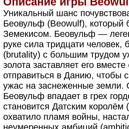
Описание игры Beowul
Уникальный шанс почувствов
Беовульф (Beowulf), который
Земекисом. Беовульф — леген
руке сила тридцати человек, б
(brutality) с большим трудом
золота заставляет его вместе
отправиться в Данию, чтобы с
ужас на заснеженные земли. 
Беовульф впадает в грех гор
становится Датским королём (
охватило пламя войны, наста
неумеренных амбиций (ambiti