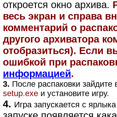
откроется окно архива.
весь экран и справа в
комментарий о распак
другого архиватора ко
отобразиться)
. Если в
ошибкой при распаковк
информацией
.
3.
После распаковки зайдите в
s
etup.exe
и установите игру.
4.
Игра запускается с ярлыка
запуске появляется как