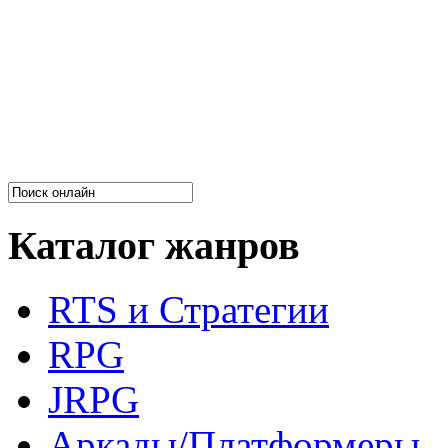
Каталог жанров
RTS и Стратегии
RPG
JRPG
Аркады/Платформеры