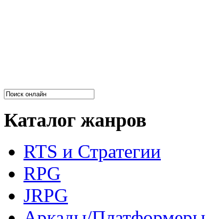
Каталог жанров
RTS и Стратегии
RPG
JRPG
Аркады/Платформеры