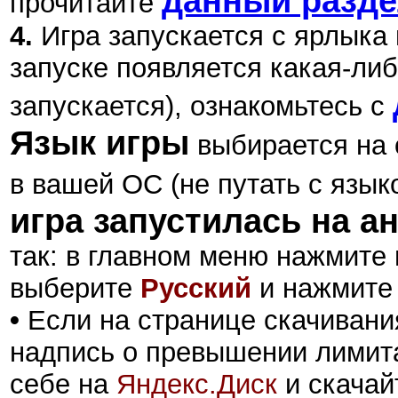
данный разд
прочитайте
4.
Игра запускается с ярлыка
запуске появляется какая-либ
запускается), ознакомьтесь с
Язык игры
выбирается на 
в вашей ОС (не путать с язык
игра запустилась на а
так: в главном меню нажмите
выберите
Русский
и нажмит
•
Если на странице скачивани
надпись о превышении лимита
себе на
Яндекс.Диск
и скачай