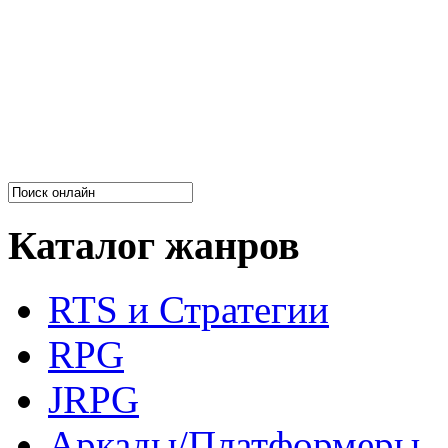
Каталог жанров
RTS и Стратегии
RPG
JRPG
Аркады/Платформеры