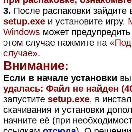
3.
После распаковки зайдите в
setup.exe
и установите игру.
Windows
может предупредить 
этом случае нажмите на
«Под
случае»
.
Внимание:
Если в начале установки
вы
удалась: Файл не найден (4
запустите
setup.exe
,
в инстал
скачивания и установки допол
начните её (при необходимост
ссылкам
отсюда
).
О решении 