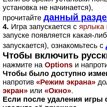
установка не начинается),
данный разд
прочитайте
4.
Игра запускается с
ярлыка
запуске появляется какая-либ
запускается), ознакомьтесь с
Чтобы включить русск
нажмите на
Options
и напрот
Чтобы было доступно изме
напротив
«Режим экрана»
до
экран»
или
«Окно»
.
Если после удаления игры 