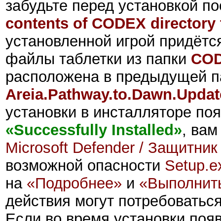
забудьте перед установкой по
contents of CODEX directory t
установленной игрой придётс
файлы таблетки из папки
CO
расположена в предыдущей п
Areia.Pathway.to.Dawn.Upda
установки в инсталляторе поя
«Successfully Installed»
,
вам 
Microsoft Defender / Защитни
возможной опасности
Setup.e
на
«Подробнее»
и
«Выполнит
действия могут потребоваться
Если во время установки поя