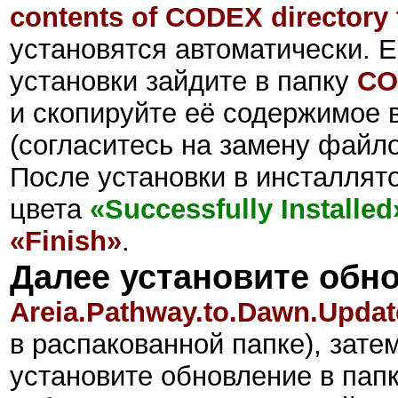
contents of CODEX directory t
установятся автоматически. Е
установки зайдите в папку
CO
и скопируйте её содержимое в
(согласитесь на замену файло
После установки в инсталлят
цвета
«Successfully Installed
«Finish»
.
Далее установите обн
Areia.Pathway.to.Dawn.Upda
в распакованной папке), зате
установите обновление в папк