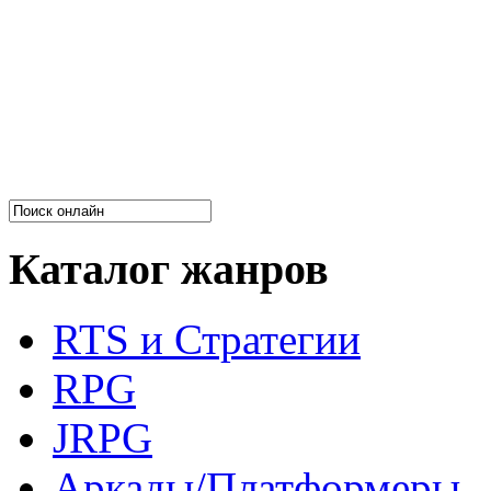
Каталог жанров
RTS и Стратегии
RPG
JRPG
Аркады/Платформеры