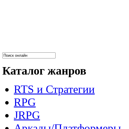
Каталог жанров
RTS и Стратегии
RPG
JRPG
Аркады/Платформеры