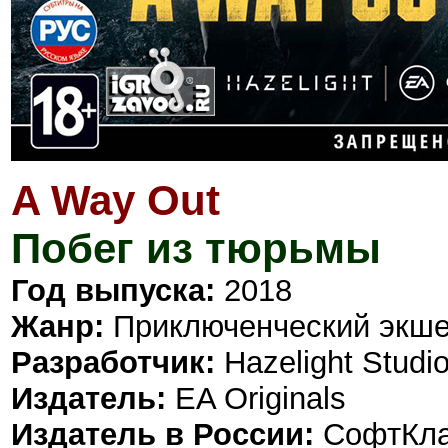
A Way Out
Побег из тюрьмы
Год выпуска:
2018
Жанр:
Приключенческий экш
Разработчик:
Hazelight Studi
Издатель:
EA Originals
Издатель в России:
СофтКл