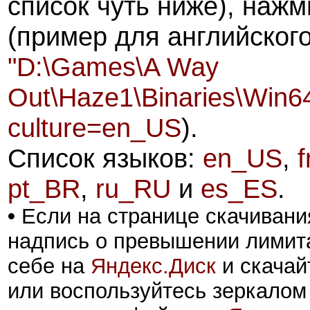
список чуть ниже), наж
(пример для английского
"D:\Games\A Way
Out\Haze1\Binaries\Win
culture=en_US
).
Список языков:
en_US
,
pt_BR
,
ru_RU
и
es_ES
.
•
Если на странице скачивани
надпись о превышении лимита
себе на
Яндекс.Диск
и скачай
или воспользуйтесь зеркалом