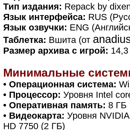
Тип издания:
Repack by dixe
Язык интерфейса:
RUS (Русс
Язык озвучки:
ENG (Английс
anadiu
Таблетка:
Вшита (от
Размер архива с игрой:
14,3
Минимальные систем
• Операционная система:
Win
• Процессор:
Уровня Intel cor
• Оперативная память:
8 ГБ
• Видеокарта:
Уровня NVIDIA
HD 7750 (2 ГБ)