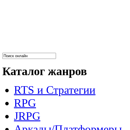
Каталог жанров
RTS и Стратегии
RPG
JRPG
Аркады/Платформеры