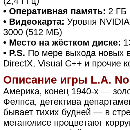
(2,4 ГГц)
• Оперативная память:
2 ГБ
• Видеокарта:
Уровня NVIDIA 
3000 (512 МБ)
• Место на жёстком диске:
1
• P.S.
По мере выхода новых в
DirectX, Visual C++ и прочие
Описание игры L.A. Noi
Америка, конец 1940-х — золо
Фелпса, детектива департаме
бывает тихих будней — в ст
мегаполисе процветают корруп