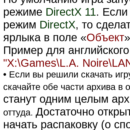
режиме
DirectX 11
. Если
режим
DirectX
, то сдела
ярлыка в поле «
Объект
»
Пример для английског
"X:\Games\L.A. Noire\LANo
•
Если вы решили скачать игру
скачайте обе части архива в о
станут одним целым арх
Достаточно откры
оттуда.
начать распаковку (о сп