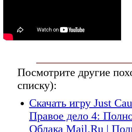
Посмотрите другие пох
списку):
Скачать игру Just Cau
Правое дело 4: Полно
Облака Mail.Ru | Пол