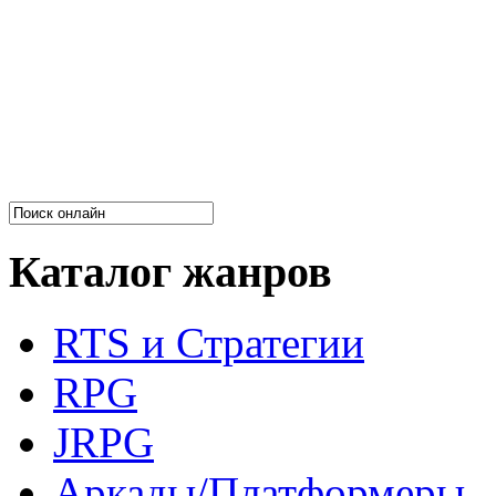
Каталог жанров
RTS и Стратегии
RPG
JRPG
Аркады/Платформеры