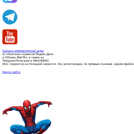
Скачать компьютерные игры
из облачных сервисов Яндекс.Диск
и Облако Mail.Ru, а также из
Telegram/Телеграм
и MAX/МАКС
(без торрента)
на большой скорости, без регистрации, по прямым ссылкам, одним файлом 
Карта сайта