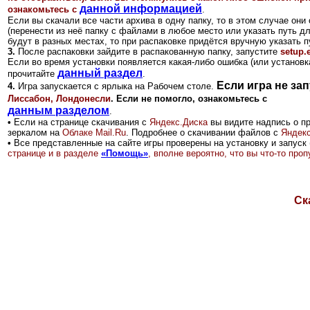
данной информацией
ознакомьтесь с
.
Если вы скачали все части архива в одну папку, то
в этом случае они
(перенести из неё папку с файлами в любое место или указать путь д
будут в разных местах, то при распаковке придётся вручную указать п
3.
После распаковки зайдите в распакованную папку, запустите
setup.
Если во время установки появляется какая-либо ошибка (или установка
данный раздел
прочитайте
.
Если игра не зап
4.
Игра запускается с ярлыка на Рабочем столе.
Лиссабон, Лондонесли
. Если не помогло, ознакомьтесь с
данным разделом
.
•
Если на странице скачивания с
Яндекс.Диск
а
вы видите надпись о п
зеркалом на
Облаке Mail.Ru
.
Подробнее о скачивании файлов с
Яндекс
•
Все представленные на сайте игры проверены на установку и запуск 
странице и в разделе
«Помощь»
, вполне вероятно, что вы что-то пр
Ск