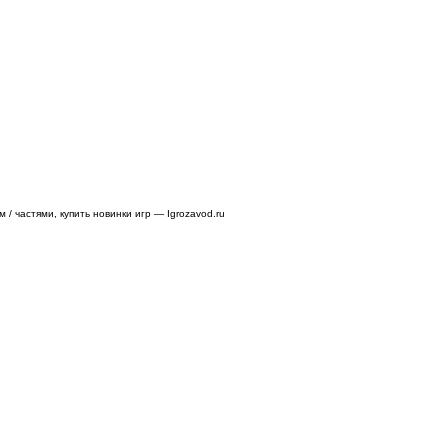
/ частями, купить новинки игр — Igrozavod.ru