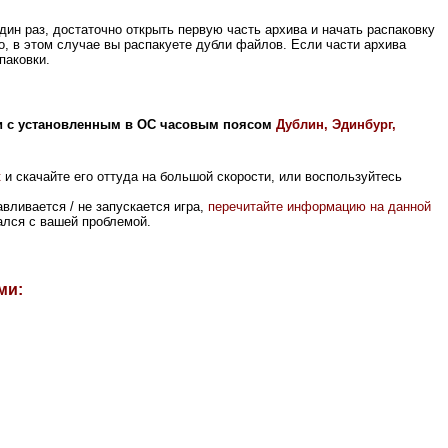
один раз,
достаточно открыть первую часть архива и начать распаковку
о, в этом случае вы распакуете дубли файлов. Если части архива
паковки.
и с установленным в ОС часовым поясом
Дублин, Эдинбург,
к
и скачайте его оттуда на большой скорости, или воспользуйтесь
вливается / не запускается игра,
перечитайте информацию на данной
вался с вашей проблемой.
ми: