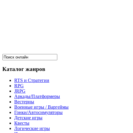
Каталог жанров
RTS и Стратегии
RPG
JRPG
Аркады/Платформеры
Вестерны
Военные игры / Варгеймы
Гонки/Автосимуляторы
Детские игры
Квесты
Логические игры