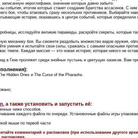
, записанную иероглифами, значение которых давно забыто.
ны события, итогом которых станет создание Братства ассасинов. С ни
него боя, чтобы атаковать сразу нескольких противников. Выбирайте на
ватывающие истории, оказавшись в центре событий, которые определили 
робницы, исследуйте великие пирамиды, раскройте секреты, которые та
нную механику боя. Вы сможете раздобыть множество видов оружия, о
йте умения и испытайте свои силы, сражаясь с самыми опасными проти
ас темпе. Каждая миссия — это новая история, которая никого не оста
мид в Гизе проляжет среди знойных пустынь и цветущих оазисов. Вам пр
ополнения):
The Hidden Ones и The Curse of the Pharaohs.
овано;
on
,
а также установить и запустить её:
ленных ниже способов.
ачивание каждого файла по очереди. Установочные файлы игры упакова
пкой мыши по первой части
.
читайте комментарий о распаковке (при использовании другого ар
 распаковке,