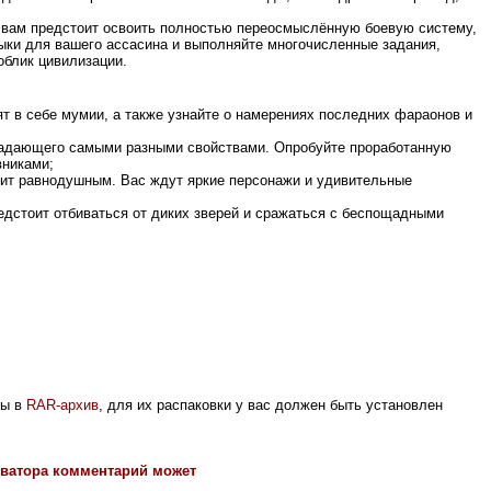
м вам предстоит освоить полностью переосмыслённую боевую систему,
выки для вашего ассасина и выполняйте многочисленные задания,
облик цивилизации.
ят в себе мумии, а также узнайте о намерениях последних фараонов и
бладающего самыми разными свойствами. Опробуйте проработанную
вниками;
вит равнодушным. Вас ждут яркие персонажи и удивительные
едстоит отбиваться от диких зверей и сражаться с беспощадными
ны в
RAR-архив
, для их распаковки у вас должен быть установлен
хиватора комментарий может