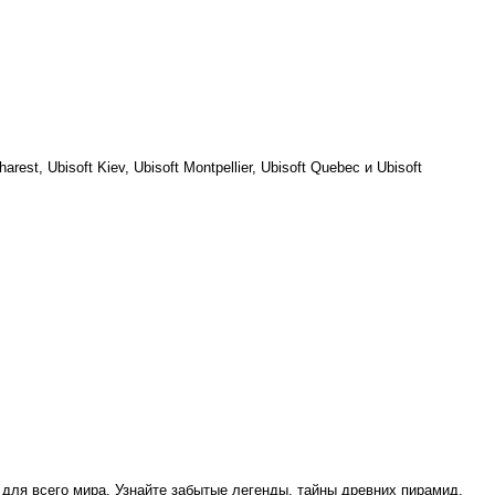
est, Ubisoft Kiev, Ubisoft Montpellier, Ubisoft Quebec и Ubisoft
для всего мира. Узнайте забытые легенды, тайны древних пирамид,