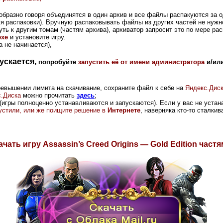
 образно говоря объединятся в один архив и все файлы распакуются за 
ля распаковки). Вручную распаковывать файлы из других частей не нужн
уть к другим томам (частям архива), архиватор запросит это по мере рас
exe
и установите игру.
 не начинается),
ускается,
попробуйте
запустить её от имени администратора
и/ил
ревышении лимита на скачивание, сохраните файл к себе на
Яндекс.Дис
.Диска
можно прочитать
здесь
;
(игры полноценно устанавливаются и запускаются). Если у вас не устана
опустили, или же поищите решение в
Интернете
, наверняка кто-то сталки
ачать игру
Assassin’s Creed Origins — Gold Edition
частя