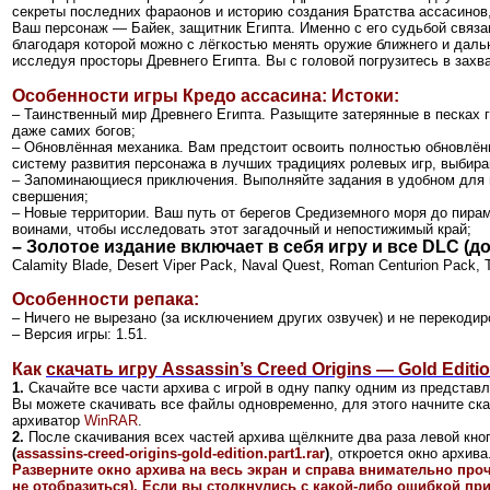
секреты последних фараонов и историю создания Братства ассасинов
Ваш персонаж — Байек, защитник Египта. Именно с его судьбой связа
благодаря которой можно с лёгкостью менять оружие ближнего и даль
исследуя просторы Древнего Египта. Вы с головой погрузитесь в зах
Особенности
игры
Кредо ассасина: Истоки:
– Таинственный мир Древнего Египта. Разыщите затерянные в песках г
даже самих богов;
– Обновлённая механика. Вам предстоит освоить полностью обновлё
систему развития персонажа в лучших традициях ролевых игр, выбира
– Запоминающиеся приключения. Выполняйте задания в удобном для в
свершения;
– Новые территории. Ваш путь от берегов Средиземного моря до пира
воинами, чтобы исследовать этот загадочный и непостижимый край;
– Золотое издание включает в себя игру и все DLC (д
Calamity Blade, Desert Viper Pack, Naval Quest, Roman Centurion Pack, 
Особенности репака:
– Ничего не вырезано (за исключением других озвучек) и не перекодир
– Версия игры: 1.51.
Как
скачать игру Assassin’s Creed Origins — Gold Editi
1.
Скачайте все части архива с игрой в одну папку одним из представ
Вы можете скачивать все файлы одновременно, для этого начните ск
архиватор
WinRAR
.
2.
После скачивания всех частей архива щёлкните два раза левой кно
(
assassins-creed-origins-gold-edition.part1.rar
)
, откроется окно архива
Разверните окно архива на весь экран и справа внимательно про
не отобразиться). Если вы столкнулись с какой-либо ошибкой при