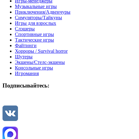
Игры-менеджеры
Музыкальные игры
Приключения/Адвенчуры
Симуляторы/Тайкуны
Игры для взрослых
Слэшеры
Спортивные игры
Тактические игры
Файтинги
Хорроры / Survival horror
Шутеры
Экшены/Стелс-экшены
Консольные игры
Игромания
Подписывайтесь: