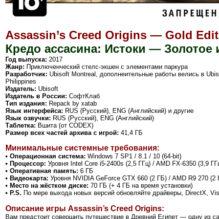
Assassin’s Creed Origins — Gold Edit
Кредо ассасина: Истоки — Золотое 
Год выпуска:
2017
Жанр:
Приключенческий стелс-экшен с элементами паркура
Разработчик:
Ubisoft Montreal, дополнеительные работы велись в Ubisoft 
Philippines
Издатель:
Ubisoft
Издатель в России:
СофтКлаб
Тип издания:
Repack by xatab
Язык интерфейса:
RUS (Русский), ENG (Английский) и другие
Язык озвучки:
RUS (Русский), ENG (Английский)
Таблетка:
Вшита (от CODEX)
Размер всех частей архива с игрой
:
41,4 ГБ
Минимальные системные требования:
• Операционная система:
Windows 7 SP1 / 8.1 / 10 (64-bit)
• Процессор:
Уровня Intel Core i5-2400s (2,5 ГГц) / AMD FX-6350 (3,9 ГГ
• Оперативная память:
6 ГБ
• Видеокарта:
Уровня NVIDIA GeForce GTX 660 (
2 ГБ)
/ AMD R9 270
(
2 
• Место на жёстком диске:
70 ГБ (+ 4 ГБ на время установки)
• P.S.
По мере выхода новых версий обновляйте драйверы, DirectX, Vi
Описание игры Assassin’s Creed Origins:
Вам предстоит совершить путешествие в Древний Египет — одну из са