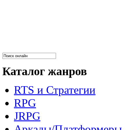
Каталог жанров
RTS и Стратегии
RPG
JRPG
Аркады/Платформеры