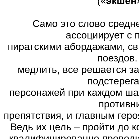
(«
экшен
Само это слово средн
ассоциирует с 
пиратскими абордажами, св
поездов.
медлить, все решается з
подстерег
персонажей при каждом ша
противн
препятствия, и главным геро
Ведь их цель – пройти до к
квалифицированно проводи