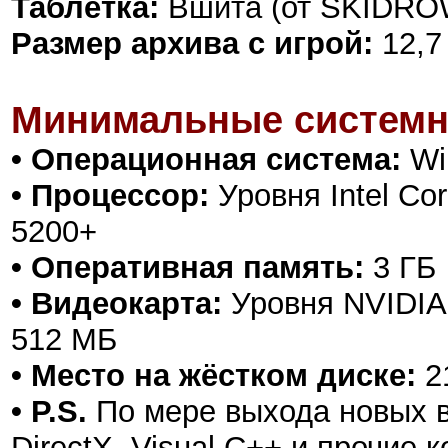
Таблетка:
Вшита (от SKIDRO
Размер архива с игрой:
12,7
Минимальные системн
• Операционная система:
Win
• Процессор:
Уровня Intel Cor
5200+
• Оперативная память:
3 ГБ
• Видеокарта:
Уровня NVIDIA 
512 МБ
• Место на жёстком диске:
2
• P.S.
По мере выхода новых в
DirectX, Visual C++ и прочие