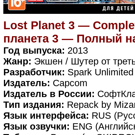
Lost Planet 3 — Comple
планета 3 — Полный н
Год выпуска:
2013
Жанр:
Экшен / Шутер от трет
Разработчик:
Spark Unlimited
Издатель:
Capcom
Издатель в России:
СофтКл
Тип издания:
Repack by Miza
Язык интерфейса:
RUS (Русс
Язык озвучки:
ENG (Английс