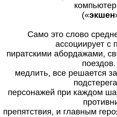
компьютер
(«
экшен
Само это слово средн
ассоциирует с 
пиратскими абордажами, св
поездов.
медлить, все решается з
подстерег
персонажей при каждом ша
противн
препятствия, и главным геро