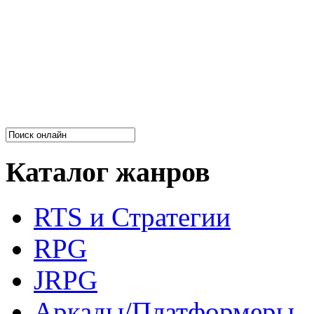
Каталог жанров
RTS и Стратегии
RPG
JRPG
Аркады/Платформеры