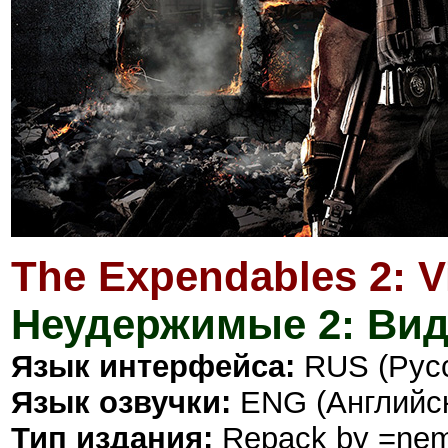
The Expendables 2: 
Неудержимые 2: Вид
Язык интерфейса:
RUS (Русск
Язык озвучки:
ENG (Английс
Тип издания:
Repack by =ne