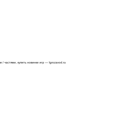
/ частями, купить новинки игр — Igrozavod.ru