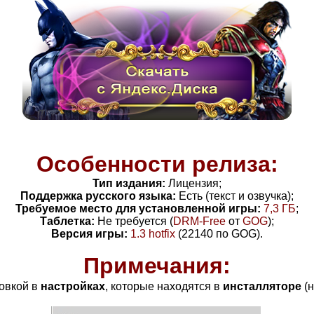
Особенности релиза:
Тип издания:
Лицензия;
Поддержка русского языка:
Есть (текст и озвучка);
Требуемое место для установленной игры:
7,3 ГБ
;
Таблетка:
Не требуется (
DRM-Free
от
GOG
);
Версия игры:
1.3 hotfix
(22140 по GOG)
.
Примечания:
овкой в
настройках
, которые находятся в
инсталляторе
(н