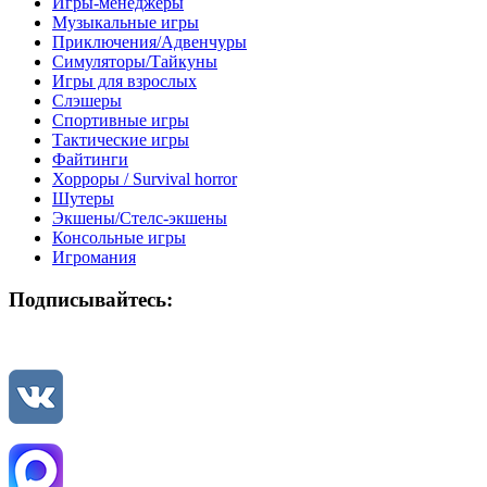
Игры-менеджеры
Музыкальные игры
Приключения/Адвенчуры
Симуляторы/Тайкуны
Игры для взрослых
Слэшеры
Спортивные игры
Тактические игры
Файтинги
Хорроры / Survival horror
Шутеры
Экшены/Стелс-экшены
Консольные игры
Игромания
Подписывайтесь: