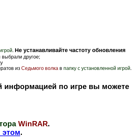
Не устанавливайте частоту обновления
игрой
.
ы выбрали другое;
ку
иратов из
Седьмого волка
в
папку с установленной игрой
.
й информацией по игре вы можете
тора
WinRAR
.
 этом
.