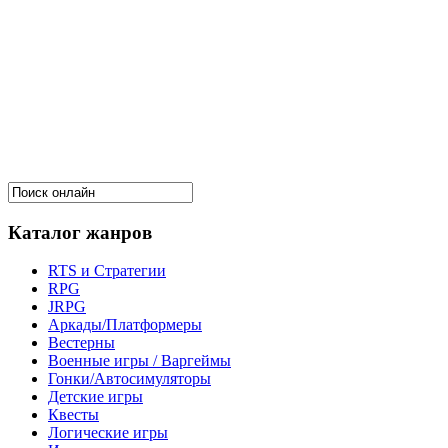
Каталог жанров
RTS и Стратегии
RPG
JRPG
Аркады/Платформеры
Вестерны
Военные игры / Варгеймы
Гонки/Автосимуляторы
Детские игры
Квесты
Логические игры