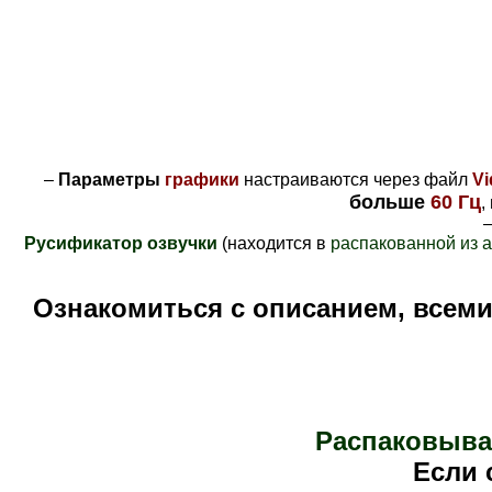
–
Параметры
графики
настраиваются через файл
Vi
больше
60 Гц
,
–
Русификатор озвучки
(находится в
распакованной из 
Ознакомиться с описанием, всем
Распаковыва
Е
сли 