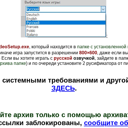
;
deoSetup.exe
, который находится в
папке с установленной 
 иначе игра запустится в разрешении
800
×
600
, даже если в
 Если вы хотите играть с
русской
озвучкой
, зайдите в пап
архива папке
) и по очереди установите 2 русификатора от п
и системными требованиями и друго
ЗДЕСЬ
.
йте архив только с помощью архива
ссылки заблокированы,
сообщите об