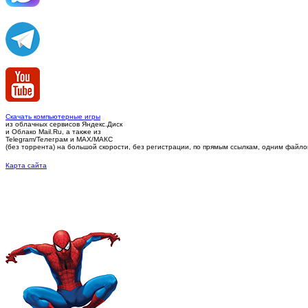
Скачать компьютерные игры
из облачных сервисов Яндекс.Диск
и Облако Mail.Ru, а также из
Telegram/Телеграм
и MAX/МАКС
(без торрента)
на большой скорости, без регистрации, по прямым ссылкам, одним файлом 
Карта сайта