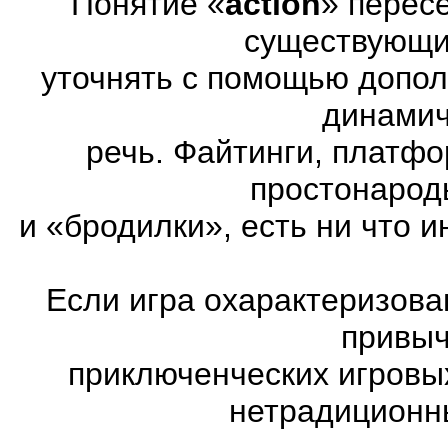
Понятие «
action
» перес
существующих
уточнять с помощью допол
динамич
речь. Файтинги, платф
простонарод
и «бродилки», есть ни что и
Если игра охарактеризована
привыч
приключенческих игровы
нетрадиционн