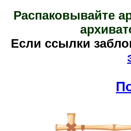
Распаковывайте а
архиват
Е
сли ссылки забл
П