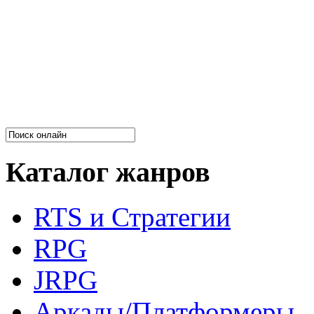
Каталог жанров
RTS и Стратегии
RPG
JRPG
Аркады/Платформеры