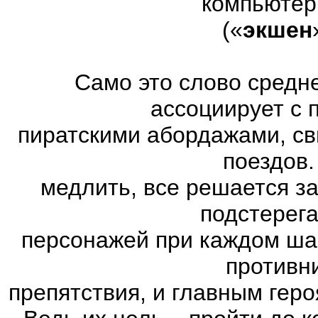
компьютер
(«
экшен
Само это слово средн
ассоциирует с 
пиратскими абордажами, св
поездов.
медлить, все решается з
подстерег
персонажей при каждом ша
противн
препятствия, и главным геро