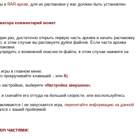
ны в
RAR-архив
, для их распаковки у вас должен быть установлен
хиватора комментарий может
один раз,
достаточно открыть первую часть архива и начать распаковку
о, в этом случае вы распакуете дубли файлов. Если части архива
паковки.
предить о возможной опасности файла, в этом случае нажмите на
 игры в главном меню.
то прокручивайте клавишей
↓
или
A
).
 настройках, выберите
«Настройка звершена»
.
к
и скачайте его оттуда на большой скорости, или воспользуйтесь
вливается / не запускается игра,
перечитайте информацию на данной
вался с вашей проблемой.
ion частями: