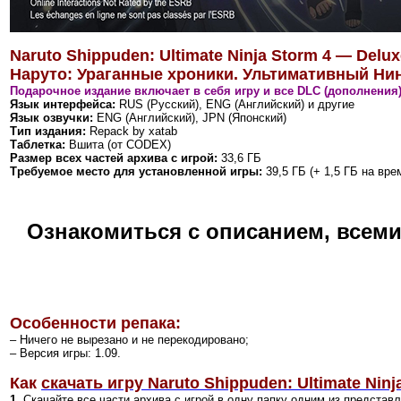
Naruto Shippuden: Ultimate Ninja Storm 4 — Delux
Наруто: Ураганные хроники. Ультимативный Ни
Подарочное издание включает в себя игру и все DLC (дополнения
Язык интерфейса:
RUS (Русский), ENG (Английский) и другие
Язык озвучки:
ENG (Английский), JPN (Японский)
Тип издания:
Repack by xatab
Таблетка:
Вшита (от CODEX)
Размер всех частей архива с игрой:
33,6 ГБ
Требуемое место для установленной игры:
39,5 ГБ (+ 1,5 ГБ на вре
Ознакомиться с описанием, всем
Особенности репака:
– Ничего не вырезано и не перекодировано;
–
Версия игры: 1.09
.
Как
скачать игру Naruto Shippuden: Ultimate Ninj
1.
Скачайте все части архива с игрой в одну папку одним из представ