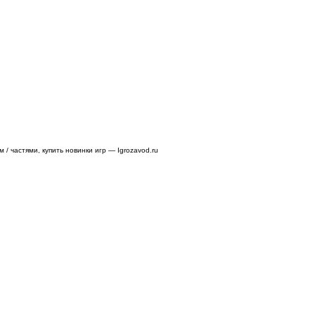
/ частями, купить новинки игр — Igrozavod.ru