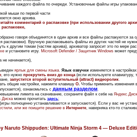
ачивание каждого файла по очереди. Установочные файлы игры упакова
пкой мыши по первой части
кроется окно архива.
читайте комментарий о распаковке (при использовании другого ар
 распаковке,
 образно говоря объединятся в один архив и все файлы распакуются за 
ля распаковки). Вручную распаковывать файлы из других частей не нужн
уть к другим томам (частям архива), архиватор запросит это по мере рас
exe
и установите игру.
Microsoft Defender / Защитник Windows
может преду
 не начинается),
 выведен
ярлык для смены языка
.
Язык озвучки
изменяется в настройках
е
, его нужно
прокрутить вниз до конца
(если используете клавиатуру, 
ране,
запустится второй вступительный (attract) видеоролик
.
ать общие настройки, нажмите клавишу
O
.
Чтобы применить изменения в
данным разделом
апускается), ознакомьтесь с
.
ревышении лимита на скачивание, сохраните файл к себе на
Яндекс.Дис
.Диска
можно прочитать
здесь
;
(игры полноценно устанавливаются и запускаются). Если у вас не устана
опустили, или же поищите решение в
Интернете
, наверняка кто-то сталки
у Naruto Shippuden: Ultimate Ninja Storm 4 — Deluxe Edit