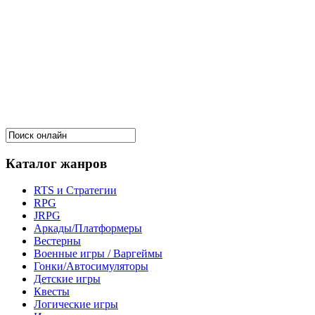
Каталог жанров
RTS и Стратегии
RPG
JRPG
Аркады/Платформеры
Вестерны
Военные игры / Варгеймы
Гонки/Автосимуляторы
Детские игры
Квесты
Логические игры