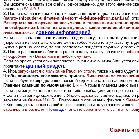
Вы можете скачивать все файлы одновременно, для этого начните ск
архиватор
WinRAR
.
2.
После скачивания всех частей архива щёлкните два раза левой кно
(
naruto-shippuden-ultimate-ninja-storm-4-deluxe-edition.part1.rar
)
, от
Разверните окно архива на весь экран и справа внимательно про
не отобразиться). Если вы столкнулись с какой-либо ошибкой при
данной информацией
ознакомьтесь с
.
Если вы скачали все части архива в одну папку, то
в этом случае они
(перенести из неё папку с файлами в любое место или указать путь д
будут в разных местах, то при распаковке придётся вручную указать п
3.
После распаковки зайдите в распакованную папку, запустите
setup.
«Подробнее»
и
«Выполнить в любом случае»
.
Если во время установки появляется какая-либо ошибка (или установка
данный раздел
прочитайте
.
4.
Игра
запускается с
ярлыка
на Рабочем столе
, также на него будет
Чтобы появилась возможность принять
Лицензионное соглашени
Если вы будете определённое время бездействовать на начальном эк
Главные клавиши по умолчанию:
L
и
=
.
Чтобы в главном меню вызв
Если при запуске появляется какая-либо ошибка (или игра просто не з
•
Если на странице скачивания с
Яндекс.Диск
а
вы видите надпись о п
зеркалом на
Облаке Mail.Ru
.
Подробнее о скачивании файлов с
Яндекс
•
Все представленные на сайте игры проверены на установку и запуск 
странице и в разделе
«Помощь»
, вполне вероятно, что вы что-то пр
Скачать игр