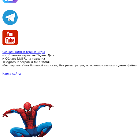
Скачать компьютерные игры
из облачных сервисов Яндекс.Диск
и Облако Mail.Ru, а также из
Telegram/Телеграм
и MAX/МАКС
(без торрента)
на большой скорости, без регистрации, по прямым ссылкам, одним файлом 
Карта сайта