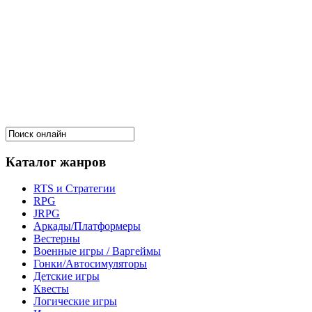
Каталог жанров
RTS и Стратегии
RPG
JRPG
Аркады/Платформеры
Вестерны
Военные игры / Варгеймы
Гонки/Автосимуляторы
Детские игры
Квесты
Логические игры