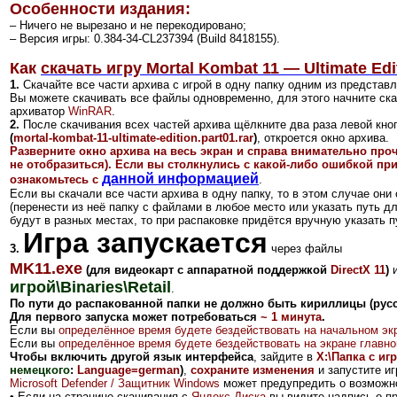
Особенности издания:
– Ничего не вырезано и не перекодировано;
– Версия игры: 0.384-34-CL237394 (Build 8418155).
Как
скачать игру Mortal Kombat 11 — Ultimate Edi
1.
Скачайте все части архива с игрой в одну папку одним из представ
Вы можете скачивать все файлы одновременно, для этого начните ск
архиватор
WinRAR
.
2.
После скачивания всех частей архива щёлкните два раза левой кно
(
mortal-kombat-11-ultimate-edition.part01.rar
)
, откроется окно архива.
Разверните окно архива на весь экран и справа внимательно про
не отобразиться). Если вы столкнулись с какой-либо ошибкой при
данной информацией
ознакомьтесь с
.
Если вы скачали все части архива в одну папку, то
в этом случае они
(перенести из неё папку с файлами в любое место или указать путь д
будут в разных местах, то при распаковке придётся вручную указать п
Игра запускается
3
.
через файлы
MK11.exe
(для видеокарт с аппаратной поддержкой
DirectX 11
)
игрой\Binaries\Retail
.
По пути до распакованной папки не должно быть кириллицы (русс
Для первого запуска может потребоваться
~ 1 минута
.
Если вы
определённое время будете бездействовать на начальном эк
Если вы
определённое время будете бездействовать на экране главн
Чтобы включить другой язык интерфейса
, зайдите в
X:\Папка с игр
немецкого
:
Language=german
)
,
сохраните изменения
и запустите иг
Microsoft Defender / Защитник Windows
может предупредить о возможно
•
Если на странице скачивания с
Яндекс.Диск
а
вы видите надпись о п