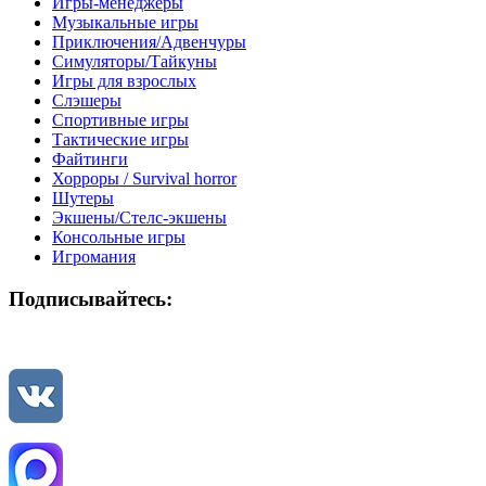
Игры-менеджеры
Музыкальные игры
Приключения/Адвенчуры
Симуляторы/Тайкуны
Игры для взрослых
Слэшеры
Спортивные игры
Тактические игры
Файтинги
Хорроры / Survival horror
Шутеры
Экшены/Стелс-экшены
Консольные игры
Игромания
Подписывайтесь: