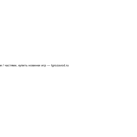
/ частями, купить новинки игр — Igrozavod.ru