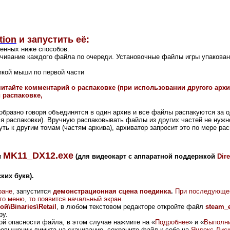
tion
и запустить её:
ленных ниже способов.
ачивание каждого файла по очереди. Установочные файлы игры упакова
пкой мыши по первой части
читайте комментарий о распаковке (при использовании другого ар
 распаковке,
 образно говоря объединятся в один архив и все файлы распакуются за 
ля распаковки). Вручную распаковывать файлы из других частей не нужн
уть к другим томам (частям архива), архиватор запросит это по мере рас
MK11_DX12.exe
и
(для видеокарт с аппаратной поддержкой
Dir
ких букв).
ране
, запустится
демонстрационная сцена поединка
.
При последующе
ого меню
,
то появится начальный экран
.
ой\Binaries\Retail
, в любом текстовом редакторе откройте файл
steam_
ру.
й опасности файла, в этом случае нажмите на «
Подробнее
» и «
Выполни
ревышении лимита на скачивание, сохраните файл к себе на
Яндекс.Дис