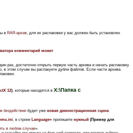
ны в
RAR-архив
, для их распаковки у вас должен быть установлен
хиватора комментарий может
один раз,
достаточно открыть первую часть архива и начать распаковку
о, в этом случае вы распакуете дубли файлов. Если части архива
паковки.
X:\Папка с
ectX 12
)
, которые находятся в
м бездействии
будет уже
новая демонстрационная сцена
.
emu.ini
, в строке
Language=
пропишите
нужный
(Пример для
ть в любом случае
».
к
и скачайте его оттуда на большой скорости, или воспользуйтесь