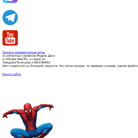
Скачать компьютерные игры
из облачных сервисов Яндекс.Диск
и Облако Mail.Ru, а также из
Telegram/Телеграм
и MAX/МАКС
(без торрента)
на большой скорости, без регистрации, по прямым ссылкам, одним файлом 
Карта сайта