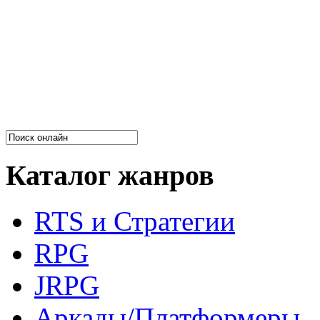
Каталог жанров
RTS и Стратегии
RPG
JRPG
Аркады/Платформеры