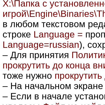
X:\Папка с установлен
игрой\Engine\Binaries\
в любом текстовом ред
строке
Language =
про
Language=russian
), со
–
Для принятия
Полити
прокрутить до конца вн
тоже нужно
прокрутить 
–
На начальном экран
–
Если в начале устано