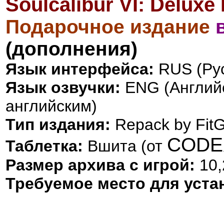
Soulcalibur VI: Delux
Подарочное издание
(дополнения)
Язык интерфейса:
RUS (Рус
Язык озвучки:
ENG (Английс
английским)
Тип издания:
Repack by FitGi
CODEX
Таблетка:
Вшита (от
Размер архива с игрой:
10,
Требуемое место для уста