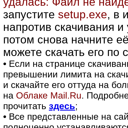
удалась: Файл не найде
запустите
setup.exe
, в
напротив скачивания и
потом снова начните её
можете скачать его по 
•
Если на странице скачиван
превышении лимита на скачи
и скачайте его оттуда на бо
на
Облаке Mail.Ru
.
Подробне
прочитать
здесь
;
•
Все представленные на сайт
полноценно устанавливаются 