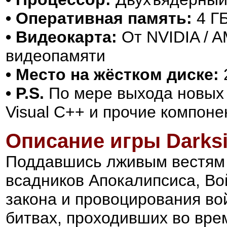
• Оперативная память:
4 Г
• Видеокарта:
От NVIDIA / A
видеопамяти
• Место на жёстком диске:
• P.S.
По мере выхода новых 
Visual C++ и прочие компон
Описание игры
Darks
Поддавшись лживым вестям с
всадников Апокалипсиса, Во
закона и провоцирования во
битвах, проходивших во вре