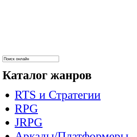
Каталог жанров
RTS и Стратегии
RPG
JRPG
Аркады/Платформеры