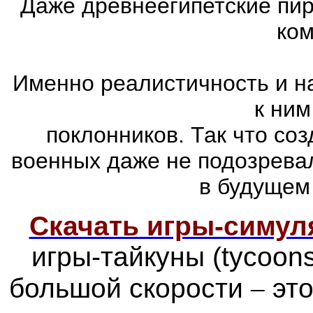
Даже древнеегипетские пи
ком
Именно реалистичность и н
к ним
поклонников. Так что со
военных даже не подозревал
в будущем
Скачать игры-симу
игры-тайкуны (tycoon
большой скорости
–
это