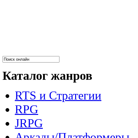
Каталог жанров
RTS и Стратегии
RPG
JRPG
Аркады/Платформеры