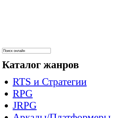
Каталог жанров
RTS и Стратегии
RPG
JRPG
Аркады/Платформеры