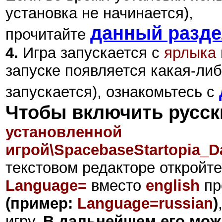
установка не начинается),
данный разд
прочитайте
4.
Игра запускается с
ярлыка
запуске появляется какая-либ
запускается), ознакомьтесь с
Чтобы включить русск
установленной
игрой\SpacebaseStartopia_Da
текстовом редакторе откройт
Language=
вместо
english
пр
(пример:
Language=russian
)
игру.
В дальнейшем его мож