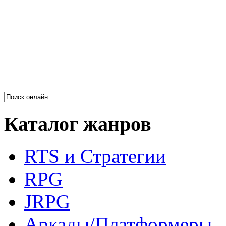
Каталог жанров
RTS и Стратегии
RPG
JRPG
Аркады/Платформеры