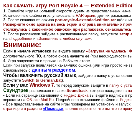
Как
скачать игру Port Royale 4 — Extended Editio
1.
Скачайте игру на большой скорости одним из представленных ниже 
Установочные файлы игры упакованы в
RAR-архив
, для их распаковк
2
.
После скачивания архива
port-royale-4-extended-edition.rar
щёлкнит
Разверните окно архива на весь экран и справа внимательно про
столкнулись с какой-либо ошибкой при распаковке, ознакомьтесь
3.
После распаковки зайдите в распакованную папку, запустите
setup.
на
«Подробнее»
и
«Выполнить в любом случае»
.
Внимание:
Если в начале установки
вы видите ошибку
«Загрузка не удалась: Ф
дополнительного ПО, а потом снова начните её (при необходимости в
4.
Игра запускается с ярлыка на Рабочем столе.
Если при запуске появляется какая-либо ошибка (или игра просто не з
данным разделом
ознакомьтесь с
.
Чтобы включить русский язык
, зайдите в папку с установле
запустите
Switch to German.bat
)
.
Если у вас
Windows 7
, то перед запуском зайдите в
папку с уст
Саундтрек
расположен в папке
Soundtrack
, которая находится в
па
•
Если на странице скачивания с
Яндекс.Диск
а
вы видите надпись о п
зеркалом на
Облаке Mail.Ru
.
Подробнее о скачивании файлов с
Яндекс
•
Все представленные на сайте игры проверены на установку и запуск 
странице и в разделе
«Помощь»
, вполне вероятно, что вы что-то пр