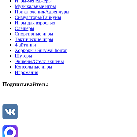
Игры-менеджеры
Музыкальные игры
Приключения/Адвенчуры
Симуляторы/Тайкуны
Игры для взрослых
Слэшеры
Спортивные игры
Тактические игры
Файтинги
Хорроры / Survival horror
Шутеры
Экшены/Стелс-экшены
Консольные игры
Игромания
Подписывайтесь: