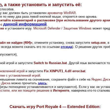
n
,
а также установить и запустить её:
способов.
и у вас должен быть установлен
архиватор WinRAR
.
е по нему два раза левой кнопкой мыши, откроется окно архива.
читайте комментарий о распаковке (при использовании другого арх
данной информацией
 с
.
exe
и установите игру.
Microsoft Defender / Защитник Windows
может пред
айл не найден (404)»
, отмените установку, снова запустите
setup.exe
,
в 
ы всегда можете скачать его по ссылкам
отсюда
).
О решении других проб
апускается),
нной игрой и запустите
Switch to Russian.bat
. Другой язык включается т
ановленной игрой
и запустите
Fix XINPUT1_4.dll error.bat
.
пке с установленной игрой
.
ревышении лимита на скачивание, сохраните файл к себе на
Яндекс.Дис
.Диска
можно прочитать
здесь
;
(игры полноценно устанавливаются и запускаются). Если у вас не устана
опустили, или же поищите решение в
Интернете
, наверняка кто-то сталки
Скачать игру Port Royale 4 — Extended Edition: