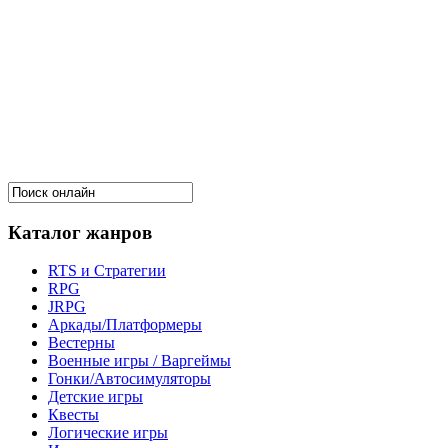
Каталог жанров
RTS и Стратегии
RPG
JRPG
Аркады/Платформеры
Вестерны
Военные игры / Варгеймы
Гонки/Автосимуляторы
Детские игры
Квесты
Логические игры