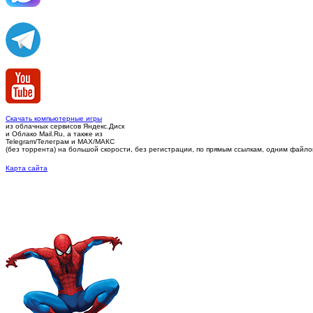
Скачать компьютерные игры
из облачных сервисов Яндекс.Диск
и Облако Mail.Ru, а также из
Telegram/Телеграм
и MAX/МАКС
(без торрента)
на большой скорости, без регистрации, по прямым ссылкам, одним файлом 
Карта сайта