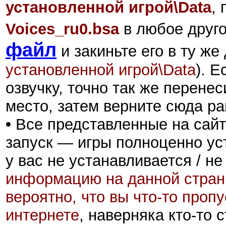
установленной игрой\Data
,
Voices_ru0.bsa
в любое друго
файл
и закиньте его в ту ж
установленной игрой\Data
)
. Е
озвучку, точно так же перен
место, затем верните сюда р
•
Все представленные на сайт
запуск — игры полноценно ус
у вас не устанавливается / не
информацию на данной стран
вероятно, что вы что-то проп
интернете
, наверняка кто-то