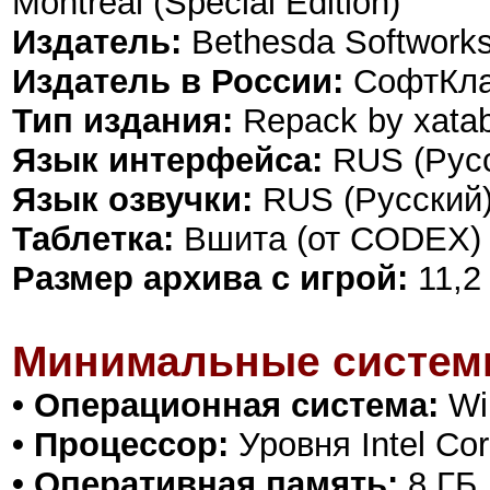
Montreal (Special Edition)
Издатель:
Bethesda Softwork
Издатель в России:
СофтКл
Тип издания:
Repack by xata
Язык интерфейса:
RUS (Русс
Язык озвучки:
RUS (Русский)
Таблетка:
Вшита (от CODEX)
Размер архива с игрой:
11,2
Минимальные систем
• Операционная система:
Win
• Процессор:
Уровня Intel Cor
• Оперативная память:
8 ГБ