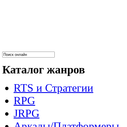
Каталог жанров
RTS и Стратегии
RPG
JRPG
Аркады/Платформеры