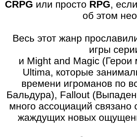
CRPG
или просто
RPG
, есл
об этом не
Весь этот жанр прославили
игры серии
и Might and Magic (Герои 
Ultima, которые занима
времени игроманов по вс
Бальдура), Fallout (Выпаде
много ассоциаций связано 
жаждущих новых ощущени