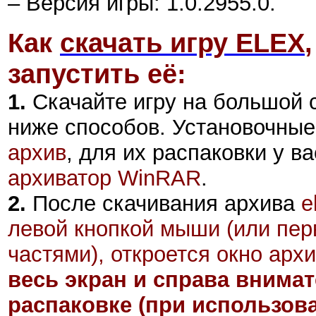
– Версия игры: 1.0.2955.0.
Как
скачать игру ELEX
,
запустить её:
1.
Скачайте игру на большой 
ниже способов. Установочны
архив
, для их распаковки у в
архиватор WinRAR
.
2
.
После скачивания архива
e
левой кнопкой мыши (или пер
частями), откроется окно архи
весь экран и справа внима
распаковке (при использов