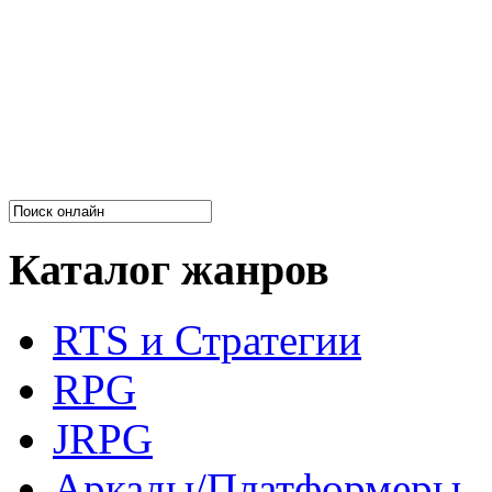
Каталог жанров
RTS и Стратегии
RPG
JRPG
Аркады/Платформеры