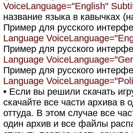
VoiceLanguage="English" Subti
название языка в кавычках (н
Пример для русского интерфей
Language VoiceLanguage="Engl
Пример для русского интерфе
Language VoiceLanguage="Ger
Пример для русского интерфе
Language VoiceLanguage="Poli
•
Если вы решили скачать игру
скачайте все части архива в 
оттуда. В этом случае все ча
один архив и все файлы распа