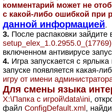
комментарий может не отоб
с какой-либо ошибкой при р
данной информацией
.
3.
После распаковки зайдите в
setup_elex_1.0.2955.0_(17769)
включенном антивирусе запус
4.
Игра запускается с ярлыка 
запуске появляется какая-ли
игру от имени администратор
Для смены языка инте
X:\Папка с игрой\data\ini
, отк
файл
ConfigDefault.xml
, найд