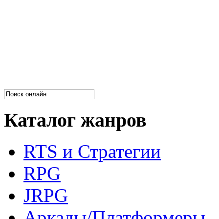
Каталог жанров
RTS и Стратегии
RPG
JRPG
Аркады/Платформеры