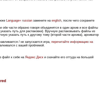
роке
Language=
russian
замените на
english
, после чего сохраните
ае обе части образно говоря объединятся в один архив и все файлы
 указать путь для распаковки). Вручную распаковывать файлы из
чную указать путь к другому тому (второй части архива), архиватор
авливается / не запускается игра,
перечитайте информацию на
сталкивался с вашей проблемой.
е файл к себе на
Яндекс.Диск
и скачайте его оттуда на большой
ered