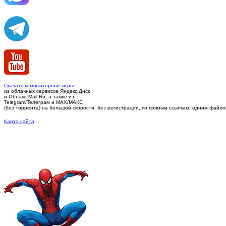
Скачать компьютерные игры
из облачных сервисов Яндекс.Диск
и Облако Mail.Ru, а также из
Telegram/Телеграм
и MAX/МАКС
(без торрента)
на большой скорости, без регистрации, по прямым ссылкам, одним файлом 
Карта сайта