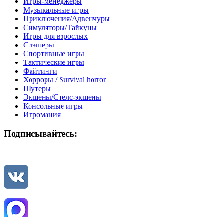
Игры-менеджеры
Музыкальные игры
Приключения/Адвенчуры
Симуляторы/Тайкуны
Игры для взрослых
Слэшеры
Спортивные игры
Тактические игры
Файтинги
Хорроры / Survival horror
Шутеры
Экшены/Стелс-экшены
Консольные игры
Игромания
Подписывайтесь: