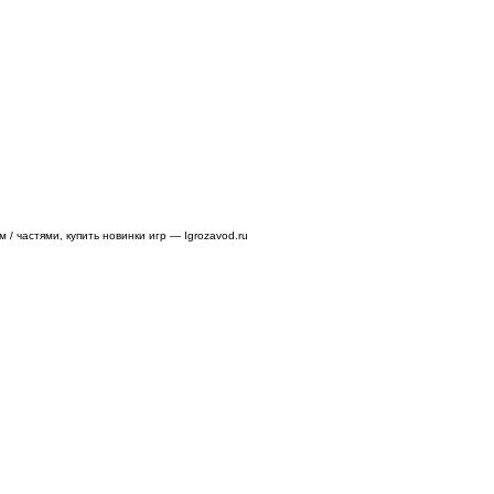
/ частями, купить новинки игр — Igrozavod.ru