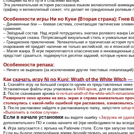
стоящими на его пути к спасению матери.
Эта увлекательная история рассказана языком великолепной анимации
графику и великолепный сюжет, что делает ее грандиозным ролевым п
Особенности
игры
Ни но Куни (Вторая страна): Гнев
– Динамичные бои — боевая система, сочетающая тактические элемен
сражения;
– Звёздный состав. Над игрой потрудились знатоки ролевого жанра Le
– Чарующая сказка. Потрясающий визуальный стиль и уникальные во
– Грандиозное приключение. Увлекательная и трагическая история п
очарование ей придаёт наличие не только английской, но и японской о
– Магия жанра. В игре переплетаются классические и инновационные 
предстоит сразиться, подвернутся десятки заданий, которые нужно вы
Особенности репака:
– Ничего не вырезано (за исключением других текстовых локализаций)
Как
скачать игру Ni no Kuni: Wrath of the White Witch 
1.
Скачайте игру на большой скорости одним из представленных ниже 
Установочные файлы игры упакованы в
RAR-архив
, для их распаковк
2
.
После скачивания архива
ni-no-kuni-wrath-of-the-white-witch-remastere
Разверните окно архива на весь экран и справа внимательно про
столкнулись с какой-либо ошибкой при распаковке, ознакомьтесь
3.
После распаковки зайдите в распакованную папку, запустите
setup-m
«Выполнить в любом случае»
.
Если в начале установки
вы видите ошибку
«Загрузка не удала
дополнительного ПО и снова начните её (при необходимости вы всегд
4.
Игра запускается с ярлыка на Рабочем столе.
Если при запуске появ
Если вы будете определённое время бездействовать на начальном экра