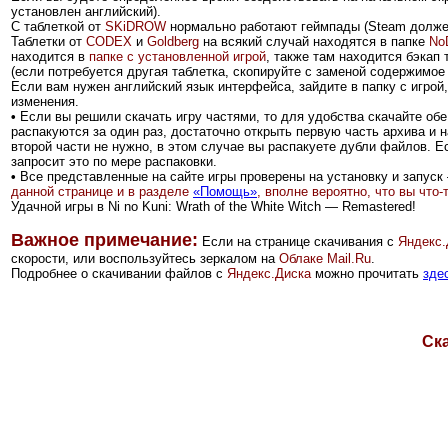
установлен английский).
С таблеткой от
SKiDROW
нормально работают геймпады (Steam должен
Таблетки от
CODEX
и
Goldberg
на всякий случай находятся в папке
No
находится в
папке с установленной игрой
, также там находится бэкап 
(если потребуется другая таблетка, скопируйте с заменой содержимое 
Если вам нужен английский язык интерфейса, зайдите в папку с игро
изменения.
•
Если вы решили скачать игру частями, то для удобства скачайте обе 
распакуются за один раз,
достаточно открыть первую часть архива и н
второй части не нужно, в этом случае вы распакуете дубли файлов. Ес
запросит это по мере распаковки.
•
Все представленные на сайте игры проверены на установку и запуск 
данной странице и в разделе
«Помощь»
, вполне вероятно, что вы что
Удачной игры в Ni no Kuni: Wrath of the White Witch — Remastered!
Важное примечание:
Если на странице скачивания с
Яндекс.
скорости, или воспользуйтесь зеркалом на
Облаке Mail.Ru
.
Подробнее о скачивании файлов с
Яндекс.Диска
можно прочитать
зде
Ска