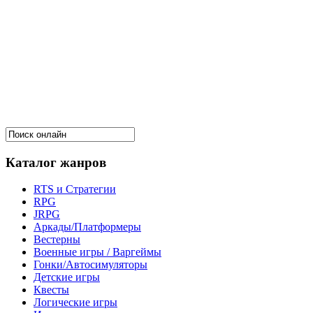
Каталог жанров
RTS и Стратегии
RPG
JRPG
Аркады/Платформеры
Вестерны
Военные игры / Варгеймы
Гонки/Автосимуляторы
Детские игры
Квесты
Логические игры