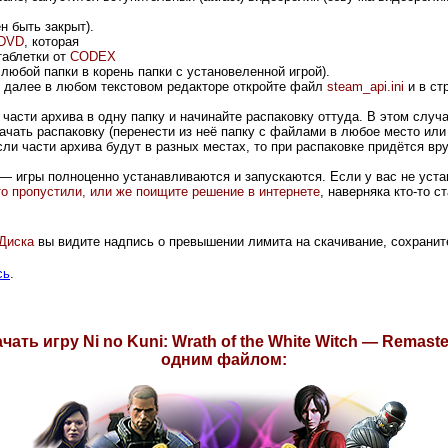
 быть закрыт).
DVD
, которая
таблетки от
CODEX
любой папки в корень папки с установеленной игрой).
й, далее в любом текстовом редакторе откройте файл
steam_api.ini
и в ст
части архива в одну папку и начинайте распаковку оттуда. В этом случ
ачать распаковку (перенести из неё папку с файлами в любое место или
ли части архива будут в разных местах, то при распаковке придётся вру
— игры полноценно устанавливаются и запускаются. Если у вас не устан
-то пропустили, или же поищите решение в интернете
, наверняка кто-то 
Диск
а
вы видите надпись о превышении лимита на скачивание, сохранит
сь
.
чать игру Ni no Kuni: Wrath of the White Witch — Remast
одним файлом: