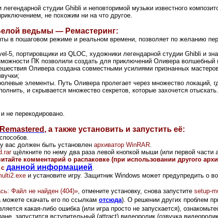
 легендарной студии Ghibli и неповторимой музыки известного композит
риключением, не похожим ни на что другое.
 Белой ведьмы — Ремастеринг:
ты в пошаговом режиме и реальном времени, позволяет по желанию пе
vel-5, портировщики из QLOC, художники легендарной студии Ghibli и з
зможности ПК позволили создать для приключений Оливера волшебный 
утешествия Оливера создана совместными усилиями признанных мастеров
звучки;
ролевые элементы. Путь Оливера пролегает через множество локаций, г
полнить, и скрывается множество секретов, которые захочется отыскать
 и не перекодировано.
— Remastered
,
а также установить и запустить её:
способов.
и у вас должен быть установлен
архиватор WinRAR
.
d.rar
щёлкните по нему два раза левой кнопкой мыши (или первой части а
читайте комментарий о распаковке (при использовании другого арх
данной информацией
 с
.
ulti2.exe
и установите игру.
Защитник Windows может предупредить о во
сь: Файл не найден (404)»
, отмените установку, снова запустите
setup-mu
а можете скачать его по ссылкам
отсюда
).
О решении других проблем пр
ляется какая-либо ошибка (или игра просто не запускается), ознакомьте
не, запустится вступительный (attract) видеоролик (озвучка видеоролик