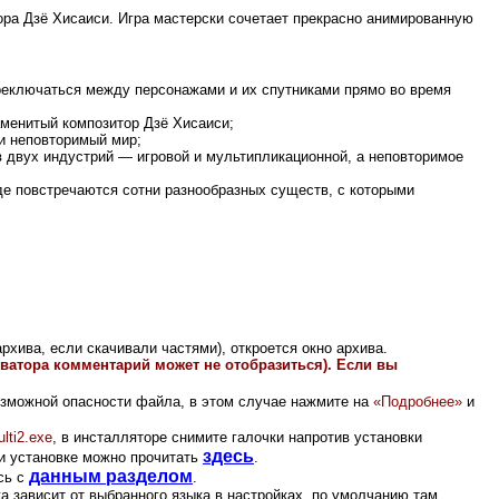
ора Дзё Хисаиси. Игра мастерски сочетает прекрасно анимированную
реключаться между персонажами и их спутниками прямо во время
наменитый композитор Дзё Хисаиси;
и неповторимый мир;
 двух индустрий — игровой и мультипликационной, а неповторимое
де повстречаются сотни разнообразных существ, с которыми
.
рхива, если скачивали частями), откроется окно архива.
иватора комментарий может не отобразиться). Если вы
зможной опасности файла, в этом случае нажмите на
«Подробнее»
и
lti2.exe
,
в инсталляторе снимите галочки напротив установки
здесь
и установке можно прочитать
.
данным разделом
сь с
.
а зависит от выбранного языка в настройках, по умолчанию там