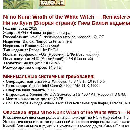
Ni no Kuni: Wrath of the White Witch — Remastere
Ни но Куни (Вторая страна): Гнев Белой ведьм
Год выпуска:
2019
Жанр:
JRPG / Японская ролевая игра
Разработчик:
Level-5, портированием занималась QLOC
Издатель:
Bandai Namco Entertainment
Издатель в России:
СофтКлаб
Тип издания:
Repack by FitGirl
Язык интерфейса:
RUS (Русский), ENG (Английский)
Язык озвучки:
ENG (Английский), JPN (Японский)
Таблетка:
Вшита (от SKiDROW)
Размер архива с игрой:
14,5 ГБ
Минимальные системные требования:
• Операционная система:
Windows 7 / 8 / 8.1 / 10 (64-bit)
• Процессор:
Уровня Intel Core i3-2100 / AMD FX-4100
• Оперативная память:
4 ГБ
• Видеокарта:
Уровня NVIDIA GeForce GTS 450 / ATI Radeon HD 5750
• Место на жёстком диске:
29 ГБ
• P.S.
По мере выхода новых версий обновляйте драйверы, DirectX, Vi
Описание игры Ni no Kuni: Wrath of the White Witch — 
Классическая японская ролевая игра приходит на PC и PlayStation 4
Это трагическая и в то же время необыкновенно очаровательная сказ
Книгой Волшебника в руках и в компании верного друга Хныка Оливер