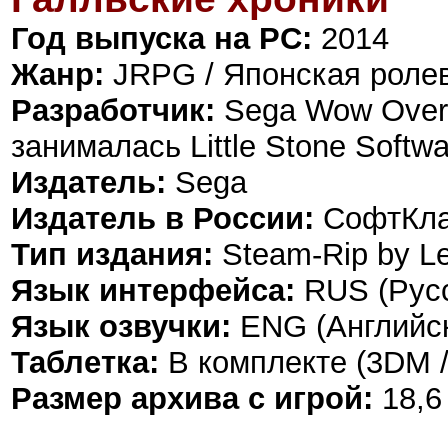
Год выпуска на PC:
2014
Жанр:
JRPG / Японская ролев
Разработчик:
Sega Wow Overw
занималась Little Stone Softwa
Издатель:
Sega
Издатель в России:
СофтКл
Тип издания:
Steam-Rip by Le
Язык интерфейса:
RUS (Русс
Язык озвучки:
ENG (Английск
Таблетка:
В комплекте (3DM /
Размер архива с игрой:
18,6