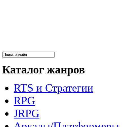
Каталог жанров
RTS и Стратегии
RPG
JRPG
Аркады/Платформеры