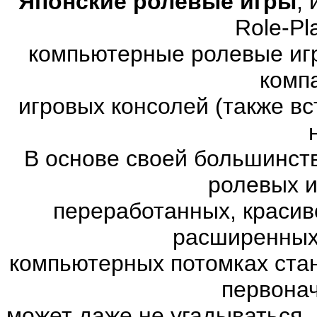
Японские ролевые игры
,
Role-Pl
компьютерные ролевые иг
комп
игровых консолей (также в
В основе своей большинст
ролевых и
переработанных, красив
расширенных.
компьютерных потомках ста
первона
может даже не угадываться. 