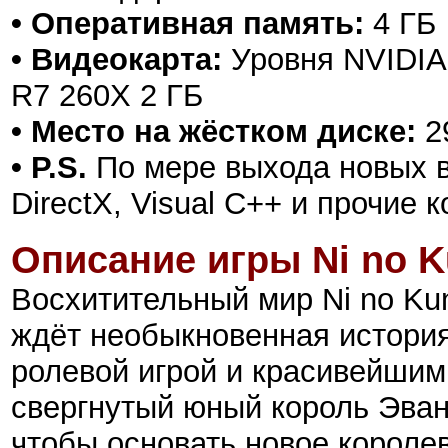
• Оперативная память:
4 ГБ
• Видеокарта:
Уровня NVIDIA
R7 260X 2 ГБ
• Место на жёстком диске:
2
• P.S.
По мере выхода новых в
DirectX, Visual C++ и прочие
Описание игры Ni no Ku
Восхитительный мир Ni no Kun
ждёт необыкновенная история
ролевой игрой и красивейшим
свергнутый юный король Эван
чтобы основать новое короле