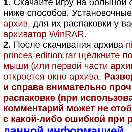
1.
Скачайте игру на большой 
ниже способов. Установочны
архив
, для их распаковки у в
архиватор WinRAR
.
2
.
После скачивания архива
n
princes-edition.rar
щёлкните по
мыши (или первой части архив
откроется окно архива.
Разве
и справа внимательно проч
распаковке (при использов
комментарий может не отоб
с какой-либо ошибкой при р
данной информацией
.