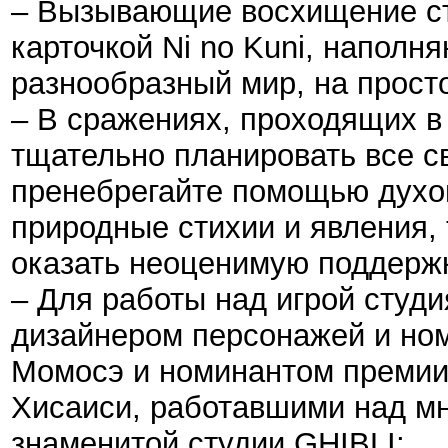
– Вызывающие восхищение ст
карточкой Ni no Kuni, наполн
разнообразный мир, на просто
– В сражениях, проходящих в
тщательно планировать все св
пренебрегайте помощью дух
природные стихии и явления, т
оказать неоценимую поддерж
– Для работы над игрой студ
дизайнером персонажей и но
Момосэ и номинантом премии
Хисаиси, работавшими над 
знаменитой студии GHIBLI;