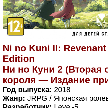
Ni no Kuni II: Revenan
Edition
Ни но Куни 2 (Вторая 
короля — Издание пр
Год выпуска:
2018
Жанр:
JRPG / Японская ролев
Разработчик:
Level-5