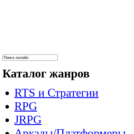
Каталог жанров
RTS и Стратегии
RPG
JRPG
Аркады/Платформеры