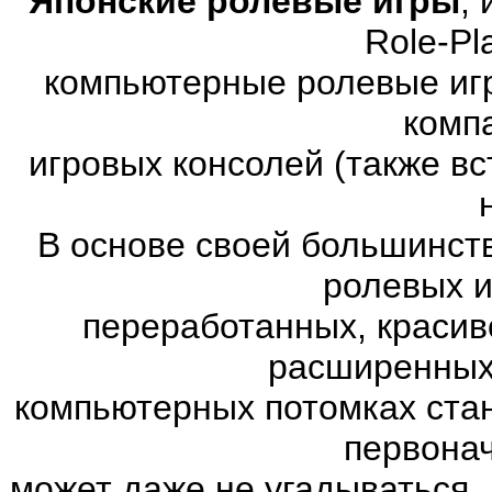
Японские ролевые игры
,
Role-Pl
компьютерные ролевые иг
комп
игровых консолей (также в
В основе своей большинст
ролевых и
переработанных, красив
расширенных.
компьютерных потомках ста
первона
может даже не угадываться. 