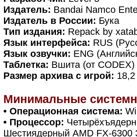
Издатель:
Bandai Namco Enter
Издатель в России:
Бука
Тип издания:
Repack by xata
Язык интерфейса:
RUS (Русс
Язык озвучки:
ENG (Английск
Таблетка:
Вшита (от CODEX)
Размер архива с игрой:
18,2
Минимальные системн
• Операционная система:
Win
• Процессор:
Четырёхъядерный
Шестиядерный AMD FX-6300 3