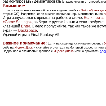
размонтировать / демонтировать
(в зависимости от способа мо
Внимание:
Если после монтирования образа вы видите ошибку
«Файл образа дис
старых ОС)
. Например, если ошибка появилась при монтировании во
в
Игра запускается с ярлыка на рабочем столе.
Если при за
«Game Settings»
, выберите русский язык и если требуется
клавишей
Enter
. Смело пропускайте, так как такое же вс
экран —
Backspace
.
Удачной игры в Final Fantasy VI!
Важное примечание:
Если на странице скачивания сервиса
Я
себе на
Яндекс.Диск
и скачайте его оттуда на большой скорости, или
Подробнее о скачивании файлов с
Яндекс.Диска
можно прочитать
зде