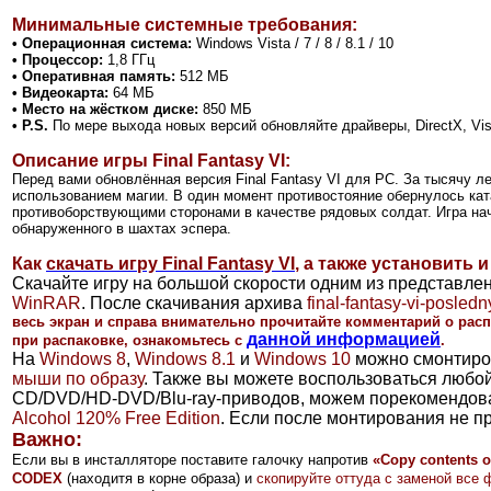
Минимальные системные требования:
• Операционная система:
Windows Vista / 7 / 8 /
8.1 /
10
• Процессор:
1,8 ГГц
• Оперативная память:
512 МБ
• Видеокарта:
64 МБ
• Место на жёстком диске:
850 МБ
• P.S.
По мере выхода новых версий обновляйте драйверы, DirectX, Vi
Описание игры Final Fantasy VI:
Перед вами обновлённая версия Final Fantasy VI для PC. За тысячу
использованием магии. В один момент противостояние обернулось к
противоборствующими сторонами в качестве рядовых солдат. Игра на
обнаруженного в шахтах эспера.
Как
скачать игру Final Fantasy VI
, а также установить и
Скачайте игру на большой скорости одним из представле
WinRAR
. После скачивания архива
final-fantasy-vi-posle
весь экран и справа внимательно прочитайте комментарий о рас
данной информацией
при распаковке, ознакомьтесь
с
.
На
Windows 8
,
Windows 8.1
и
Windows 10
можно смонтиро
мыши по образу
. Также вы можете воспользоваться люб
CD/DVD/HD-DVD/Blu-ray-приводов, можем порекомендов
Alcohol 120% Free Edition
. Если после монтирования не п
Важно:
Если вы в инсталляторе поставите галочку напротив
«Copy contents of
CODEX
(находитя в корне образа) и
скопируйте оттуда с заменой все 