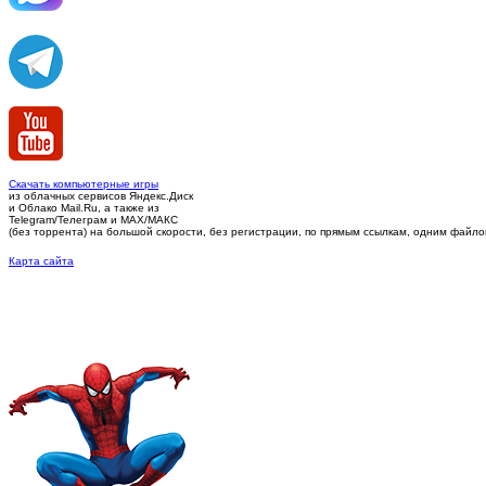
Скачать компьютерные игры
из облачных сервисов Яндекс.Диск
и Облако Mail.Ru, а также из
Telegram/Телеграм
и MAX/МАКС
(без торрента)
на большой скорости, без регистрации, по прямым ссылкам, одним файлом 
Карта сайта