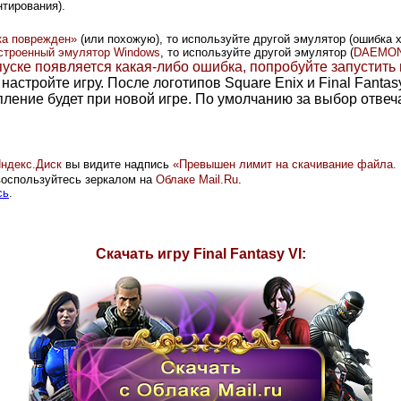
нтирования).
ка поврежден»
(или похожую)
, то используйте другой эмулятор (
ошибка 
строенный эмулятор Windows
, то используйте другой эмулятор (
DAEMON 
пуске появляется какая-либо ошибка, попробуйте запустить
 настройте игру. После логотипов Square Enix и Final Fanta
тупление будет при новой игре. По умолчанию за выбор отве
ндекс.Диск
вы видите надпись
«
Превышен лимит на скачивание файла. 
 воспользуйтесь зеркалом на
Облаке Mail.Ru
.
сь
.
Скачать игру Final Fantasy VI: