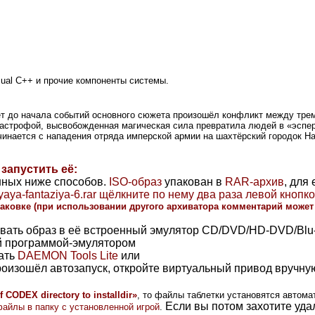
sual C++ и прочие компоненты системы.
 лет до начала событий основного сюжета произошёл конфликт между т
атастрофой, высвобожденная магическая сила превратила людей в «эсп
чинается с нападения отряда имперской армии на шахтёрский городок Н
 запустить её:
нных ниже способов.
ISO-образ
упакован в
RAR-архив
, для
dnyaya-fantaziya-6.rar щёлкните по нему два раза левой кноп
паковке
(при использовании другого архиватора комментарий может 
вать образ
в её встроенный эмулятор CD/DVD/HD-DVD/Blu-r
ой программой-эмулятором
ать
DAEMON Tools Lite
или
роизошёл автозапуск, откройте
виртуальный привод
вручную
 CODEX directory to installdir»
, то файлы таблетки установятся автомат
Если вы потом захотите удал
файлы в папку с установленной игрой
.