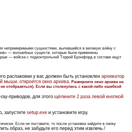
ремя непримиримыми сущностями, вылившийся в великую войну с
еров» — волшебных существ, которые были применены
арше — войска с подконтрольной Тэррой Брэнфорд в составе ищут
 его распаковки у вас должен быть установлен
архиватор
кой мыши, откроется окно архива.
Разверните окно архива на
не отобразиться).
Если вы столкнулись с какой-либо ошибкой
ay-приводов, для этого
щёлкните 2 раза левой кнопкой
, запустите
setup.exe
и установите игру.
ически. Если не поставите, то после установки зайдите в папку
ить образ, не забудьте его перед этим извлечь /