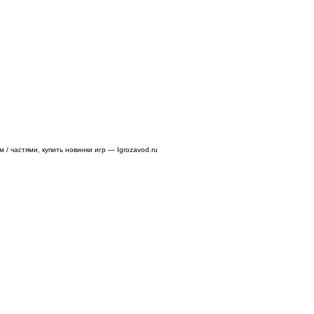
/ частями, купить новинки игр — Igrozavod.ru