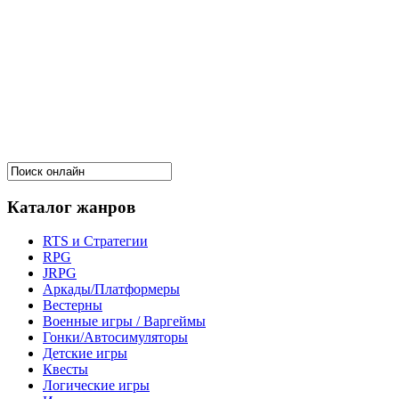
Каталог жанров
RTS и Стратегии
RPG
JRPG
Аркады/Платформеры
Вестерны
Военные игры / Варгеймы
Гонки/Автосимуляторы
Детские игры
Квесты
Логические игры