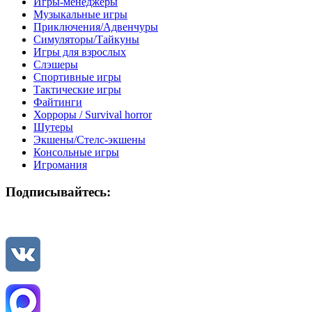
Игры-менеджеры
Музыкальные игры
Приключения/Адвенчуры
Симуляторы/Тайкуны
Игры для взрослых
Слэшеры
Спортивные игры
Тактические игры
Файтинги
Хорроры / Survival horror
Шутеры
Экшены/Стелс-экшены
Консольные игры
Игромания
Подписывайтесь: